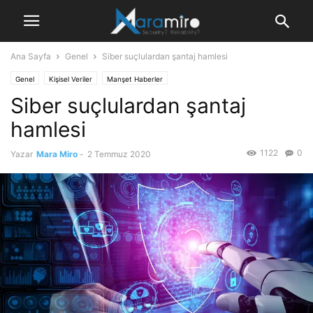
Ana Sayfa
Genel
Siber suçlulardan şantaj hamlesi
Genel
Kişisel Veriler
Manşet Haberler
Siber suçlulardan şantaj
hamlesi
1122
0
Yazar
Mara Miro
-
2 Temmuz 2020