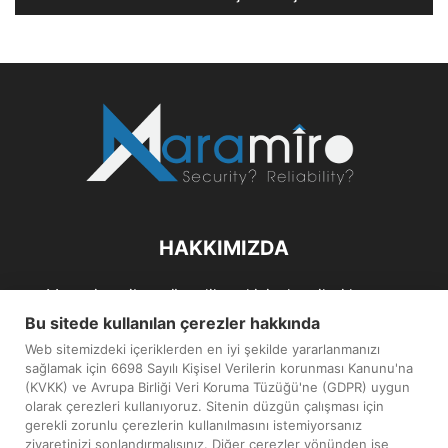
HAKKIMIZDA
Maramiro; siber güvenlik ve kişisel verileri koruma
alanlarıın sağlıklı büyümelerine odaklanarak bu sektörlerle
Bu sitede kullanılan çerezler hakkında
ilgili güncel haber ve analizler hazırlayıp yayınlayan bir
Web sitemizdeki içeriklerden en iyi şekilde yararlanmanızı
haber sitesidir.
sağlamak için 6698 Sayılı Kişisel Verilerin korunması Kanunu'na
(KVKK) ve Avrupa Birliği Veri Koruma Tüzüğü'ne (GDPR) uygun
İletişim:
maramiro@sentezmedya.com.tr
olarak çerezleri kullanıyoruz. Sitenin düzgün çalışması için
gerekli zorunlu çerezlerin kullanılmasını istemiyorsanız
ziyaretinizi sonlandırmalısınız. Diğer çerezler yönünden ise