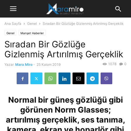
Ana Sayfa
Genel
Sıradan Bir Gözlüğe Gizlenmiş Artırılmış Gerçeklik
Genel
Manşet Haberler
Sıradan Bir Gözlüğe
Gizlenmiş Artırılmış Gerçeklik
1078
0
Yazar
Mara Miro
-
25 Kasım 2019
Normal bir güneş gözlüğü gibi
görünen
Norm Glasses;
artırılmış gerçeklik, ses tanıma,
kamera, ekran ve hoparlör gibi