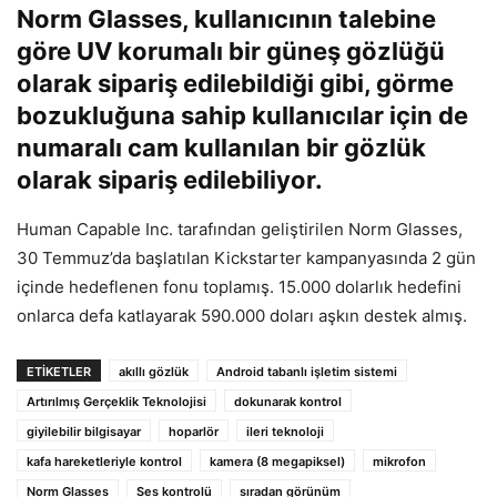
Norm Glasses,
kullanıcının talebine
göre
UV korumalı bir güneş
gözlüğü
olarak sipariş edilebildiği gibi, görme
bozukluğuna sahip kullanıcılar için de
numaralı cam kullanılan bir gözlük
olarak sipariş edilebiliyor.
Human Capable Inc. tarafından geliştirilen Norm Glasses,
30 Temmuz’da başlatılan Kickstarter kampanyasında 2 gün
içinde hedeflenen fonu toplamış. 15.000 dolarlık hedefini
onlarca defa katlayarak 590.000 doları aşkın destek almış.
ETIKETLER
akıllı gözlük
Android tabanlı işletim sistemi
Artırılmış Gerçeklik Teknolojisi
dokunarak kontrol
giyilebilir bilgisayar
hoparlör
ileri teknoloji
kafa hareketleriyle kontrol
kamera (8 megapiksel)
mikrofon
Norm Glasses
Ses kontrolü
sıradan görünüm