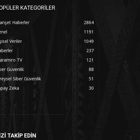
OPÜLER KATEGORİLER
anşet Haberler
2864
enel
1191
şisel Veriler
1049
berler
237
aramiro TV
121
ber Güvenlik
88
reysel Siber Güvenlik
51
apay Zeka
30
İZİ TAKİP EDİN