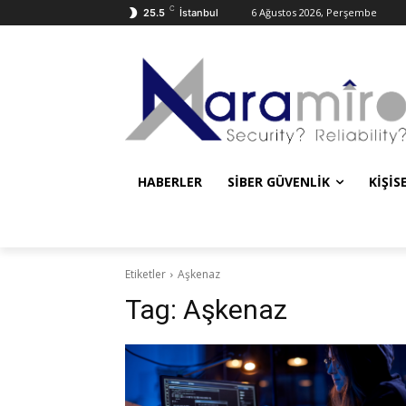
C
6 Ağustos 2026, Perşembe
25.5
İstanbul
HABERLER
SIBER GÜVENLIK
KIŞIS
Etiketler
Aşkenaz
Tag:
Aşkenaz