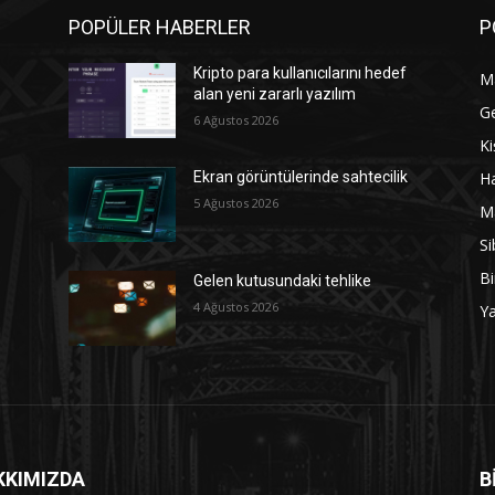
POPÜLER HABERLER
P
Kripto para kullanıcılarını hedef
M
alan yeni zararlı yazılım
G
6 Ağustos 2026
Ki
Ha
Ekran görüntülerinde sahtecilik
5 Ağustos 2026
M
Si
Bi
Gelen kutusundaki tehlike
4 Ağustos 2026
Y
KKIMIZDA
B