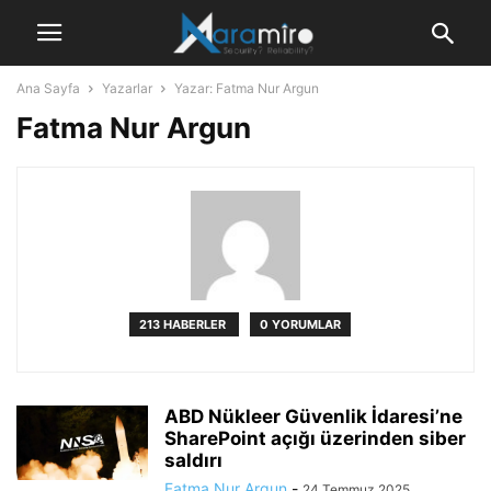
Ana Sayfa
Yazarlar
Yazar: Fatma Nur Argun
Fatma Nur Argun
213 HABERLER
0 YORUMLAR
ABD Nükleer Güvenlik İdaresi’ne
SharePoint açığı üzerinden siber
saldırı
Fatma Nur Argun
-
24 Temmuz 2025