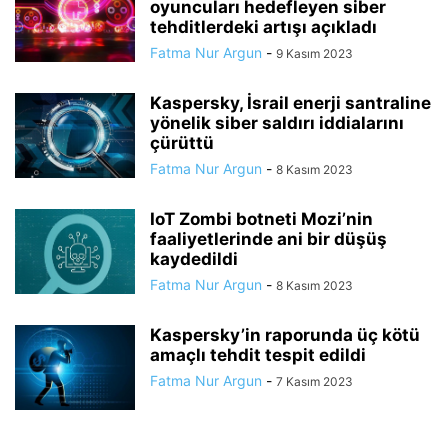
oyuncuları hedefleyen siber
tehditlerdeki artışı açıkladı
Fatma Nur Argun
-
9 Kasım 2023
Kaspersky, İsrail enerji santraline
yönelik siber saldırı iddialarını
çürüttü
Fatma Nur Argun
-
8 Kasım 2023
IoT Zombi botneti Mozi’nin
faaliyetlerinde ani bir düşüş
kaydedildi
Fatma Nur Argun
-
8 Kasım 2023
Kaspersky’in raporunda üç kötü
amaçlı tehdit tespit edildi
Fatma Nur Argun
-
7 Kasım 2023