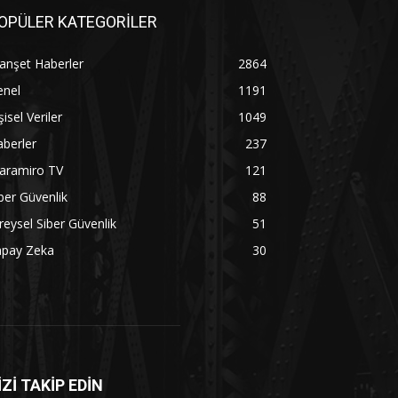
OPÜLER KATEGORİLER
anşet Haberler
2864
enel
1191
şisel Veriler
1049
berler
237
aramiro TV
121
ber Güvenlik
88
reysel Siber Güvenlik
51
apay Zeka
30
İZİ TAKİP EDİN