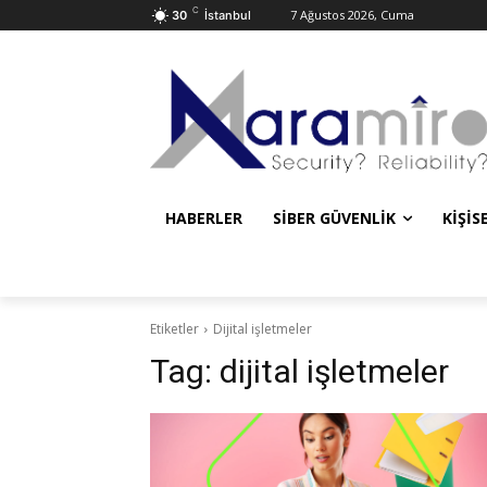
C
7 Ağustos 2026, Cuma
30
İstanbul
HABERLER
SIBER GÜVENLIK
KIŞIS
Etiketler
Dijital işletmeler
Tag:
dijital işletmeler