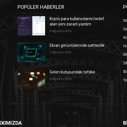
POPÜLER HABERLER
P
Kripto para kullanıcılarını hedef
M
alan yeni zararlı yazılım
G
6 Ağustos 2026
Ki
Ha
Ekran görüntülerinde sahtecilik
5 Ağustos 2026
M
Si
Bi
Gelen kutusundaki tehlike
4 Ağustos 2026
Y
KKIMIZDA
B