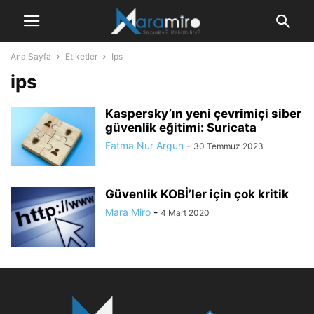
Ana Sayfa
Etiketler
Ips
ips
Kaspersky’ın yeni çevrimiçi siber
güvenlik eğitimi: Suricata
Fatma Nur Argun
-
30 Temmuz 2023
Güvenlik KOBİ’ler için çok kritik
Mara Miro
-
4 Mart 2020