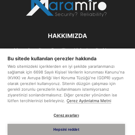
HAKKIMIZDA
Maramiro; siber güvenlik ve kişisel verileri koruma
alanlarıın sağlıklı büyümelerine odaklanarak bu sektörlerle
Bu sitede kullanılan çerezler hakkında
ilgili güncel haber ve analizler hazırlayıp yayınlayan bir
Web sitemizdeki içeriklerden en iyi şekilde yararlanmanızı
haber sitesidir.
sağlamak için 6698 Sayılı Kişisel Verilerin korunması Kanunu'na
(KVKK) ve Avrupa Birliği Veri Koruma Tüzüğü'ne (GDPR) uygun
İletişim:
maramiro@sentezmedya.com.tr
olarak çerezleri kullanıyoruz. Sitenin düzgün çalışması için
gerekli zorunlu çerezlerin kullanılmasını istemiyorsanız
ziyaretinizi sonlandırmalısınız. Diğer çerezler yönünden ise
BIZI TAKIP EDIN
lütfen tercihlerinizi belirleyiniz.
Çerez Aydınlatma Metni
Çerez ayarları
Hepsini reddet