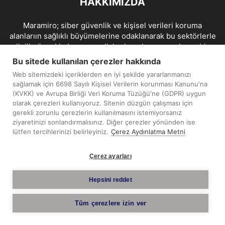
HAKKIMIZDA
Maramiro; siber güvenlik ve kişisel verileri koruma
alanlarıın sağlıklı büyümelerine odaklanarak bu sektörlerle
ilgili güncel haber ve analizler hazırlayıp yayınlayan bir
haber sitesidir.
Bu sitede kullanılan çerezler hakkında
Web sitemizdeki içeriklerden en iyi şekilde yararlanmanızı
İletişim:
maramiro@sentezmedya.com.tr
sağlamak için 6698 Sayılı Kişisel Verilerin korunması Kanunu'na
(KVKK) ve Avrupa Birliği Veri Koruma Tüzüğü'ne (GDPR) uygun
olarak çerezleri kullanıyoruz. Sitenin düzgün çalışması için
BIZI TAKIP EDIN
gerekli zorunlu çerezlerin kullanılmasını istemiyorsanız
ziyaretinizi sonlandırmalısınız. Diğer çerezler yönünden ise
lütfen tercihlerinizi belirleyiniz.
Çerez Aydınlatma Metni
Çerez ayarları
Telif Hakkı © 2019 - 2026 Sentez Medya Limited. Tüm hakları
Hepsini reddet
saklıdır.
Tüm çerezlere izin ver