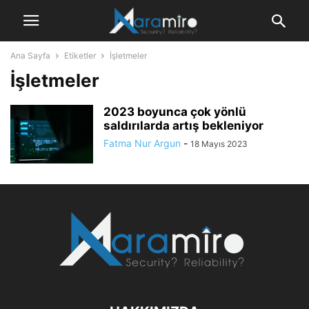
Ana Sayfa
Etiketler
İşletmeler
İşletmeler
2023 boyunca çok yönlü
saldırılarda artış bekleniyor
Fatma Nur Argun
-
18 Mayıs 2023