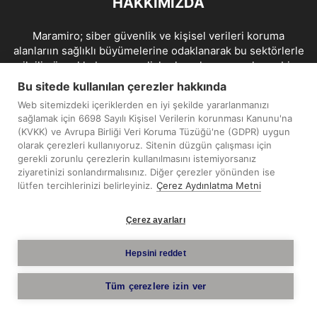
HAKKIMIZDA
Maramiro; siber güvenlik ve kişisel verileri koruma
alanlarıın sağlıklı büyümelerine odaklanarak bu sektörlerle
ilgili güncel haber ve analizler hazırlayıp yayınlayan bir
haber sitesidir.
Bu sitede kullanılan çerezler hakkında
Web sitemizdeki içeriklerden en iyi şekilde yararlanmanızı
İletişim:
maramiro@sentezmedya.com.tr
sağlamak için 6698 Sayılı Kişisel Verilerin korunması Kanunu'na
(KVKK) ve Avrupa Birliği Veri Koruma Tüzüğü'ne (GDPR) uygun
olarak çerezleri kullanıyoruz. Sitenin düzgün çalışması için
BIZI TAKIP EDIN
gerekli zorunlu çerezlerin kullanılmasını istemiyorsanız
ziyaretinizi sonlandırmalısınız. Diğer çerezler yönünden ise
lütfen tercihlerinizi belirleyiniz.
Çerez Aydınlatma Metni
Çerez ayarları
Telif Hakkı © 2019 - 2026 Sentez Medya Limited. Tüm hakları
Hepsini reddet
saklıdır.
Tüm çerezlere izin ver