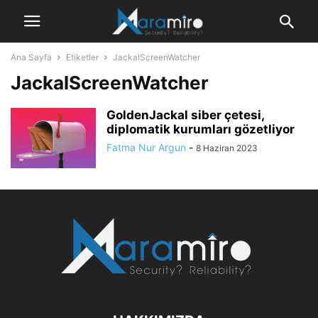
Ana Sayfa
Etiketler
JackalScreenWatcher
JackalScreenWatcher
GoldenJackal siber çetesi,
diplomatik kurumları gözetliyor
Fatma Nur Argun
-
8 Haziran 2023