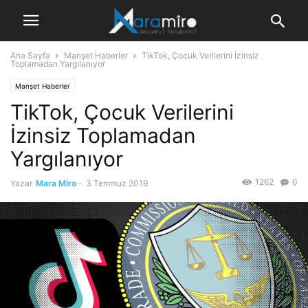
Ana Sayfa
Manşet Haberler
TikTok, Çocuk Verilerini İzinsiz
Toplamadan Yargılanıyor
Manşet Haberler
TikTok, Çocuk Verilerini
İzinsiz Toplamadan
Yargılanıyor
1262
0
Yazar
Mara Miro
-
3 Temmuz 2019