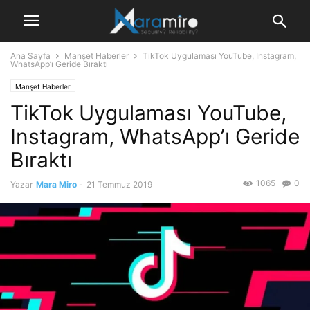
Ana Sayfa
Manşet Haberler
TikTok Uygulaması YouTube, Instagram,
WhatsApp’ı Geride Bıraktı
Manşet Haberler
TikTok Uygulaması YouTube,
Instagram, WhatsApp’ı Geride
Bıraktı
1065
0
Yazar
Mara Miro
-
21 Temmuz 2019