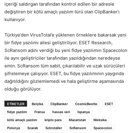
içeriği saldırgan tarafından kontrol edilen bir adresle
değiştiren bir kötü amaçlı yazılım türü olan ClipBanker’ı
kullanıyor.
Türkiye’den VirusTotal’e yüklenen örneklere bakarsak yeni
bir fidye yazılımı ailesi geliştiriliyor. ESET Research,
ScRansom adını verdiği bu yeni fidye yazılımın Spacecolon
ile aynı geliştiriciler tarafından yazıldığından neredeyse
emin. ScRansom tüm sabit, çıkarılabilir ve uzak sürücüleri
şifrelemeye çalışıyor. ESET, bu fidye yazılımının yaygında
dağıtıldığını gözlemlemedi ve hala geliştirme aşamasında
olduğu görülüyor.
ETIKETLER
Belçika
ClipBanker
CosmicBeetle
ESET
fidye yazılım
Fransa
hassas veri
İspanya
kötü amaçlı yazılım
kripto para
Macaristan
Meksika
Polonya
Scarab
ScInstaller
ScRansom
Spacecolon