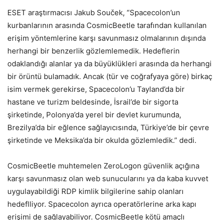
ESET araştırmacısı Jakub Souček, “Spacecolon’un
kurbanlarının arasında CosmicBeetle tarafından kullanılan
erişim yöntemlerine karşı savunmasız olmalarının dışında
herhangi bir benzerlik gözlemlemedik. Hedeflerin
odaklandığı alanlar ya da büyüklükleri arasında da herhangi
bir örüntü bulamadık. Ancak (tür ve coğrafyaya göre) birkaç
isim vermek gerekirse, Spacecolon’u Tayland’da bir
hastane ve turizm beldesinde, İsrail’de bir sigorta
şirketinde, Polonya’da yerel bir devlet kurumunda,
Brezilya’da bir eğlence sağlayıcısında, Türkiye’de bir çevre
şirketinde ve Meksika’da bir okulda gözlemledik.” dedi.
CosmicBeetle muhtemelen ZeroLogon güvenlik açığına
karşı savunmasız olan web sunucularını ya da kaba kuvvet
uygulayabildiği RDP kimlik bilgilerine sahip olanları
hedeflliyor. Spacecolon ayrıca operatörlerine arka kapı
erişimi de sağlayabiliyor. CosmicBeetle kötü amaçlı