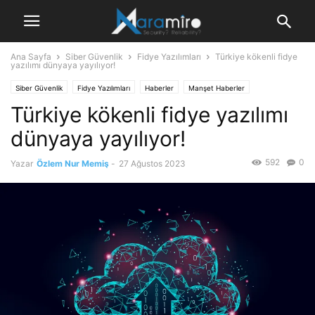
Ana Sayfa
Siber Güvenlik
Fidye Yazılımları
Türkiye kökenli fidye
yazılımı dünyaya yayılıyor!
Siber Güvenlik
Fidye Yazılımları
Haberler
Manşet Haberler
Türkiye kökenli fidye yazılımı
dünyaya yayılıyor!
592
0
Yazar
Özlem Nur Memiş
-
27 Ağustos 2023