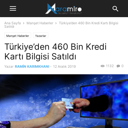
Ana Sayfa
Manşet Haberler
Türkiye’den 460 Bin Kredi Kartı Bilgisi
Satıldı
Manşet Haberler
Yazarlar
Türkiye’den 460 Bin Kredi
Kartı Bilgisi Satıldı
1132
0
Yazar
RAMİN KARIMKHANI
-
12 Aralık 2019