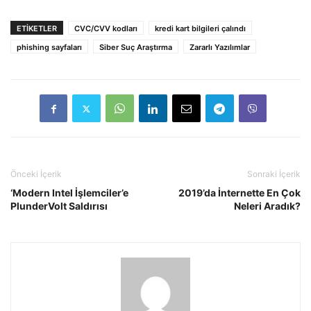
ETIKETLER
CVC/CVV kodları
kredi kart bilgileri çalındı
phishing sayfaları
Siber Suç Araştırma
Zararlı Yazılımlar
Önceki İçerik
Sonraki İçerik
‘Modern Intel İşlemciler’e
2019’da İnternette En Çok
PlunderVolt Saldırısı
Neleri Aradık?