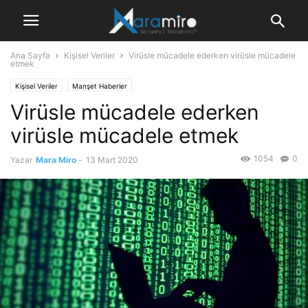
Ana Sayfa
Kişisel Veriler
Virüsle mücadele ederken virüsle mücadele
etmek
Kişisel Veriler
Manşet Haberler
Virüsle mücadele ederken
virüsle mücadele etmek
1054
0
Yazar
Mara Miro
-
13 Mart 2020