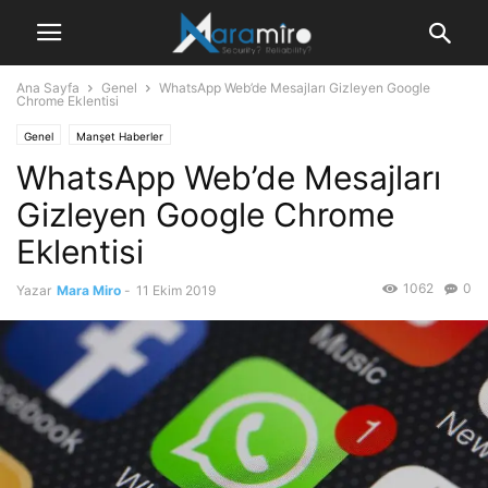
Ana Sayfa
Genel
WhatsApp Web’de Mesajları Gizleyen Google
Chrome Eklentisi
Genel
Manşet Haberler
WhatsApp Web’de Mesajları
Gizleyen Google Chrome
Eklentisi
1062
0
Yazar
Mara Miro
-
11 Ekim 2019