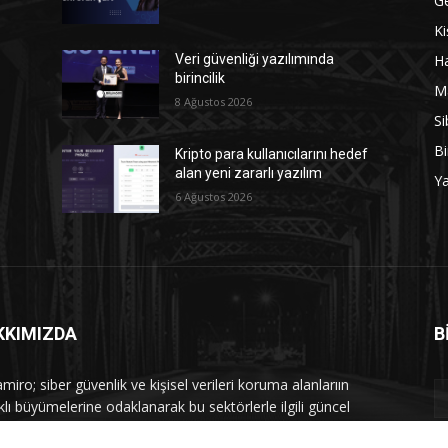
G
Ki
Ha
Veri güvenliği yazılımında
birincilik
M
8 Ağustos 2026
Si
Bi
Kripto para kullanıcılarını hedef
alan yeni zararlı yazılım
Y
6 Ağustos 2026
KKIMIZDA
B
iro; siber güvenlik ve kişisel verileri koruma alanlarıın
klı büyümelerine odaklanarak bu sektörlerle ilgili güncel
 ve analizler hazırlayıp yayınlayan bir haber sitesidir.