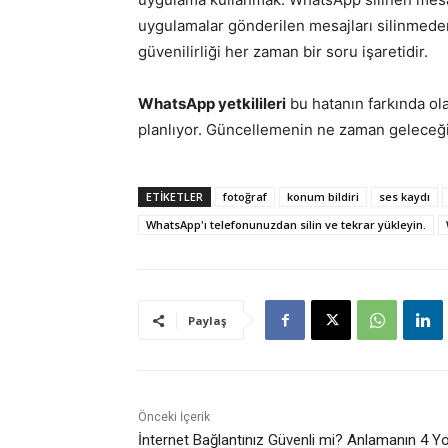
uygulamalar gönderilen mesajları silinmede
güvenilirliği her zaman bir soru işaretidir.
WhatsApp yetkilileri
bu hatanın farkında ol
planlıyor. Güncellemenin ne zaman geleceği
ETİKETLER
fotoğraf
konum bildiri
ses kaydı
WhatsApp'ı telefonunuzdan silin ve tekrar yükleyin.
Paylaş
Önceki İçerik
İnternet Bağlantınız Güvenli mi? Anlamanın 4 Yo