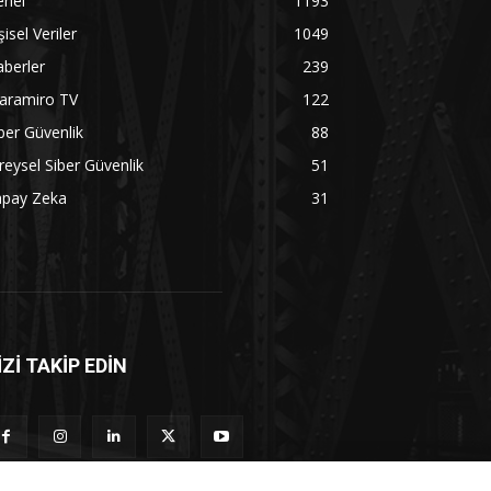
enel
1193
şisel Veriler
1049
berler
239
aramiro TV
122
ber Güvenlik
88
reysel Siber Güvenlik
51
apay Zeka
31
İZİ TAKİP EDİN