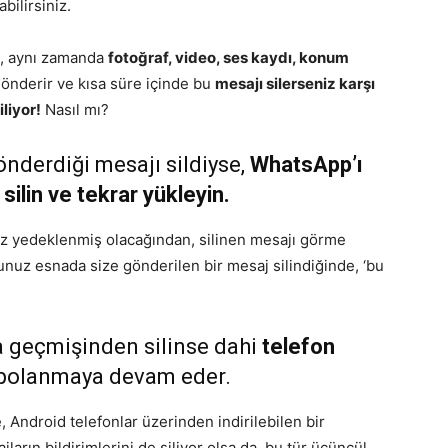
abilirsiniz.
l, aynı zamanda
fotoğraf, video, ses kaydı, konum
önderir ve kısa süre içinde bu
mesajı silerseniz karşı
liyor!
Nasıl mı?
önderdiği mesajı sildiyse,
WhatsApp’ı
ilin ve tekrar yükleyin.
z yedeklenmiş olacağından, silinen mesajı görme
unuz esnada size gönderilen bir mesaj silindiğinde, ‘bu
a geçmişinden silinse dahi
telefon
polanmaya devam eder.
, Android telefonlar üzerinden indirilebilen bir
rın bildirimlerini de siliyor olsa da, bu tür üçüncül