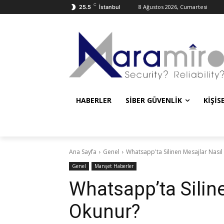
C
8 Ağustos 2026, Cumartesi
25.5
İstanbul
HABERLER
SIBER GÜVENLIK
KIŞIS
Ana Sayfa
Genel
Whatsapp'ta Silinen Mesajlar Nası
Genel
Manşet Haberler
Whatsapp’ta Silin
Okunur?