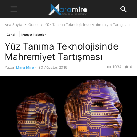
Ana Sayfa
Genel
Yüz Tanıma Teknolojisinde Mahremiyet Tartışması
Genel
Manşet Haberler
Yüz Tanıma Teknolojisinde
Mahremiyet Tartışması
1034
0
Yazar
Mara Miro
-
30 Ağustos 2019