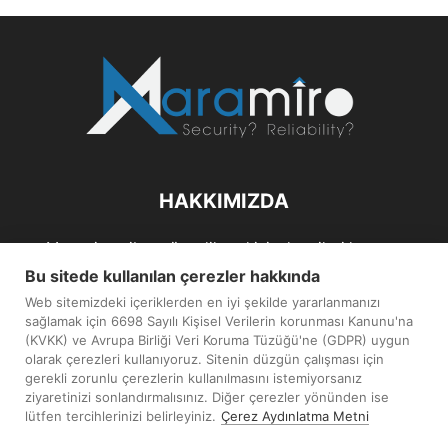
HAKKIMIZDA
Maramiro; siber güvenlik ve kişisel verileri koruma
alanlarıın sağlıklı büyümelerine odaklanarak bu sektörlerle
Bu sitede kullanılan çerezler hakkında
ilgili güncel haber ve analizler hazırlayıp yayınlayan bir
Web sitemizdeki içeriklerden en iyi şekilde yararlanmanızı
haber sitesidir.
sağlamak için 6698 Sayılı Kişisel Verilerin korunması Kanunu'na
(KVKK) ve Avrupa Birliği Veri Koruma Tüzüğü'ne (GDPR) uygun
İletişim:
maramiro@sentezmedya.com.tr
olarak çerezleri kullanıyoruz. Sitenin düzgün çalışması için
gerekli zorunlu çerezlerin kullanılmasını istemiyorsanız
ziyaretinizi sonlandırmalısınız. Diğer çerezler yönünden ise
BIZI TAKIP EDIN
lütfen tercihlerinizi belirleyiniz.
Çerez Aydınlatma Metni