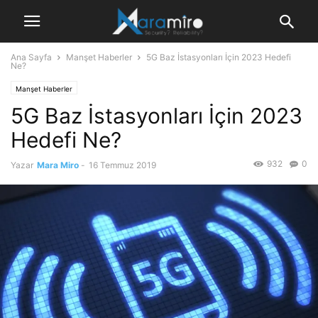
Ana Sayfa
Manşet Haberler
5G Baz İstasyonları İçin 2023 Hedefi
Ne?
Manşet Haberler
5G Baz İstasyonları İçin 2023
Hedefi Ne?
932
0
Yazar
Mara Miro
-
16 Temmuz 2019