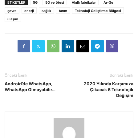
ETIKETLER
5G
5G ve ötesi
Akıllı fabrikalar
Ar-Ge
çevre
enerji
sağlık
tarım
Teknoloji Geliştirme Bölgesi
ulaşım
Önceki İçerik
Sonraki İçerik
Android’de WhatsApp,
2020 Yılında Karşımıza
WhatsApp Olmayabilir…
Çıkacak 6 Teknolojik
Değişim