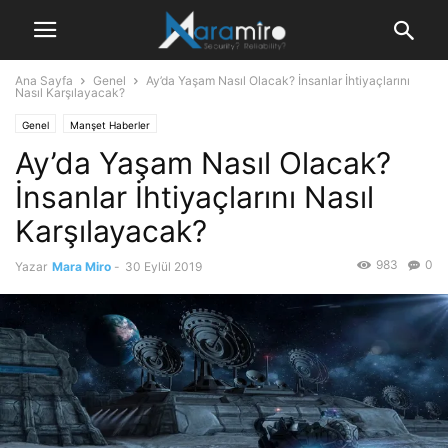
Ana Sayfa
Genel
Ay’da Yaşam Nasıl Olacak? İnsanlar İhtiyaçlarını
Nasıl Karşılayacak?
Genel
Manşet Haberler
Ay’da Yaşam Nasıl Olacak?
İnsanlar İhtiyaçlarını Nasıl
Karşılayacak?
983
0
Yazar
Mara Miro
-
30 Eylül 2019