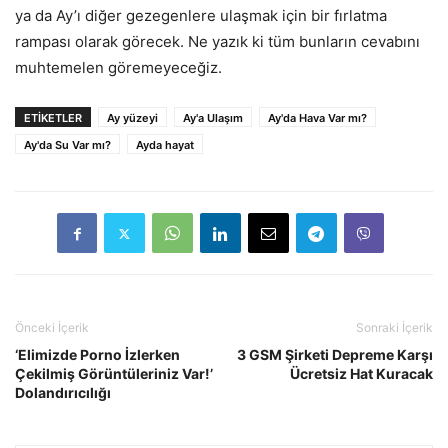
ya da Ay’ı diğer gezegenlere ulaşmak için bir fırlatma
rampası olarak görecek. Ne yazık ki tüm bunların cevabını
muhtemelen göremeyeceğiz.
ETIKETLER
Ay yüzeyi
Ay'a Ulaşım
Ay'da Hava Var mı?
Ay'da Su Var mı?
Ayda hayat
Önceki İçerik
Sonraki İçerik
‘Elimizde Porno İzlerken
3 GSM Şirketi Depreme Karşı
Çekilmiş Görüntüleriniz Var!’
Ücretsiz Hat Kuracak
Dolandırıcılığı