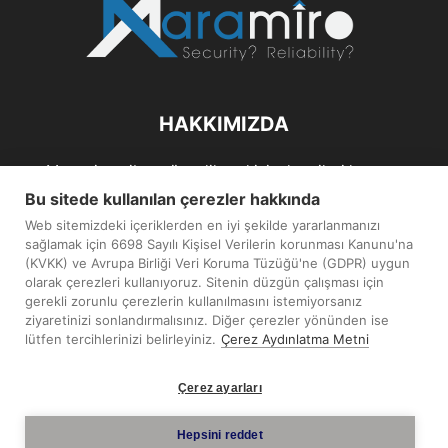
HAKKIMIZDA
Maramiro; siber güvenlik ve kişisel verileri koruma
alanlarıın sağlıklı büyümelerine odaklanarak bu sektörlerle
Bu sitede kullanılan çerezler hakkında
ilgili güncel haber ve analizler hazırlayıp yayınlayan bir
Web sitemizdeki içeriklerden en iyi şekilde yararlanmanızı
haber sitesidir.
sağlamak için 6698 Sayılı Kişisel Verilerin korunması Kanunu'na
(KVKK) ve Avrupa Birliği Veri Koruma Tüzüğü'ne (GDPR) uygun
İletişim:
maramiro@sentezmedya.com.tr
olarak çerezleri kullanıyoruz. Sitenin düzgün çalışması için
gerekli zorunlu çerezlerin kullanılmasını istemiyorsanız
ziyaretinizi sonlandırmalısınız. Diğer çerezler yönünden ise
BIZI TAKIP EDIN
lütfen tercihlerinizi belirleyiniz.
Çerez Aydınlatma Metni
Çerez ayarları
Hepsini reddet