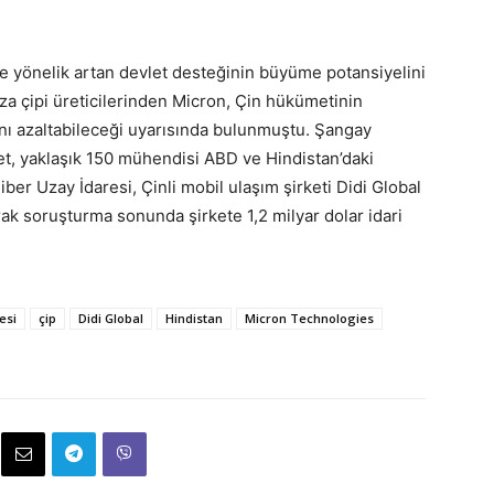
rine yönelik artan devlet desteğinin büyüme potansiyelini
a çipi üreticilerinden Micron, Çin hükümetinin
ını azaltabileceği uyarısında bulunmuştu. Şangay
ket, yaklaşık 150 mühendisi ABD ve Hindistan’daki
ber Uzay İdaresi, Çinli mobil ulaşım şirketi Didi Global
arak soruşturma sonunda şirkete 1,2 milyar dolar idari
esi
çip
Didi Global
Hindistan
Micron Technologies