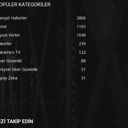
OPÜLER KATEGORİLER
anşet Haberler
2866
enel
1193
şisel Veriler
1049
berler
239
aramiro TV
122
ber Güvenlik
88
reysel Siber Güvenlik
51
apay Zeka
31
İZİ TAKİP EDİN