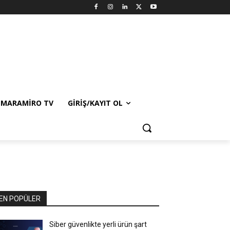
MARAMIRO TV
GIRIŞ/KAYIT OL
EN POPÜLER
Siber güvenlikte yerli ürün şart