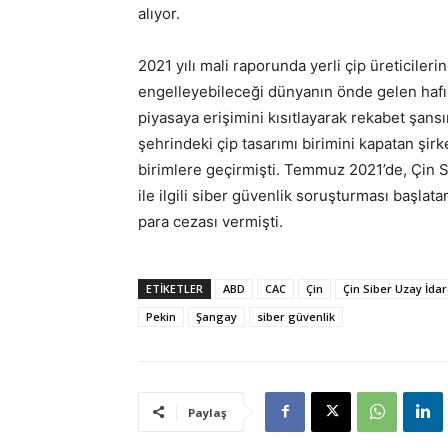
alıyor.
2021 yılı mali raporunda yerli çip üreticile
engelleyebileceği dünyanın önde gelen hafız
piyasaya erişimini kısıtlayarak rekabet şans
şehrindeki çip tasarımı birimini kapatan şir
birimlere geçirmişti. Temmuz 2021’de, Çin Si
ile ilgili siber güvenlik soruşturması başlat
para cezası vermişti.
ETİKETLER
ABD
CAC
Çin
Çin Siber Uzay İdar
Pekin
Şangay
siber güvenlik
Paylaş