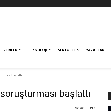
EL VERILER
TEKNOLOJI
SEKTÖREL
YAZARLAR
turması başlattı
 soruşturması başlattı
403
0