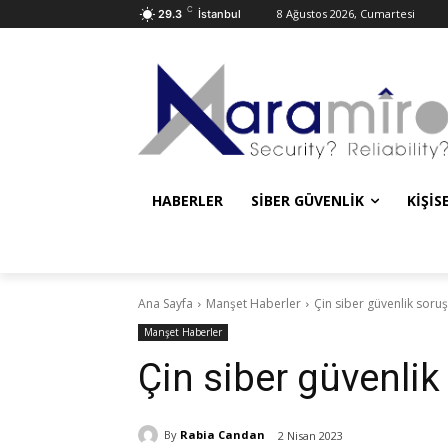
C
8 Ağustos 2026, Cumartesi
29.3
İstanbul
HABERLER
SIBER GÜVENLIK
KIŞIS
Ana Sayfa
Manşet Haberler
Çin siber güvenlik soruş
Manşet Haberler
Çin siber güvenlik
By
Rabia Candan
2 Nisan 2023