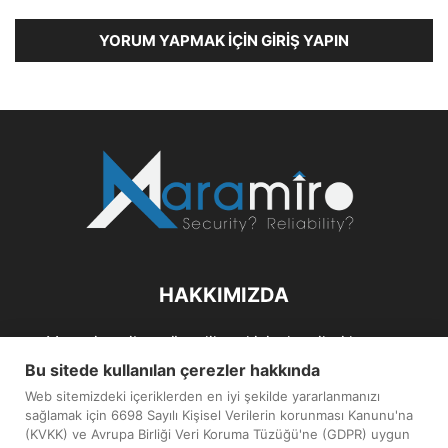
YORUM YAPMAK İÇIN GIRIŞ YAPIN
HAKKIMIZDA
Maramiro; siber güvenlik ve kişisel verileri koruma
alanlarıın sağlıklı büyümelerine odaklanarak bu sektörlerle
Bu sitede kullanılan çerezler hakkında
ilgili güncel haber ve analizler hazırlayıp yayınlayan bir
Web sitemizdeki içeriklerden en iyi şekilde yararlanmanızı
haber sitesidir.
sağlamak için 6698 Sayılı Kişisel Verilerin korunması Kanunu'na
(KVKK) ve Avrupa Birliği Veri Koruma Tüzüğü'ne (GDPR) uygun
İletişim:
maramiro@sentezmedya.com.tr