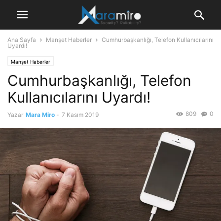
Ana Sayfa
Manşet Haberler
Cumhurbaşkanlığı, Telefon Kullanıcılarını
Uyardı!
Manşet Haberler
Cumhurbaşkanlığı, Telefon
Kullanıcılarını Uyardı!
809
0
Yazar
Mara Miro
-
7 Kasım 2019