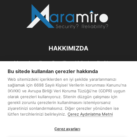
HAKKIMIZDA
Maramiro; siber güvenlik ve kişisel verileri koruma
alanlarıın sağlıklı büyümelerine odaklanarak bu sektörlerle
Bu sitede kullanılan çerezler hakkında
ilgili güncel haber ve analizler hazırlayıp yayınlayan bir
Web sitemizdeki içeriklerden en iyi şekilde yararlanmanızı
haber sitesidir.
sağlamak için 6698 Sayılı Kişisel Verilerin korunması Kanunu'na
(KVKK) ve Avrupa Birliği Veri Koruma Tüzüğü'ne (GDPR) uygun
İletişim:
maramiro@sentezmedya.com.tr
olarak çerezleri kullanıyoruz. Sitenin düzgün çalışması için
gerekli zorunlu çerezlerin kullanılmasını istemiyorsanız
ziyaretinizi sonlandırmalısınız. Diğer çerezler yönünden ise
BIZI TAKIP EDIN
lütfen tercihlerinizi belirleyiniz.
Çerez Aydınlatma Metni
Çerez ayarları