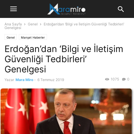
Ana Sayfa
Genel
Erdoğan’dan ‘Bilgi ve İletişim Güvenliği Tedbirleri’
Genelgesi
Genel
Manşet Haberler
Erdoğan’dan ‘Bilgi ve İletişim
Güvenliği Tedbirleri’
Genelgesi
1075
0
Yazar
Mara Miro
-
6 Temmuz 2019