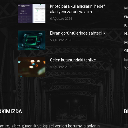
Kripto para kullanıcılarını hedef
M
alan yeni zararlı yazılım
G
6 Ağustos 2026
Ki
Ha
Ekran görüntülerinde sahtecilik
5 Ağustos 2026
M
Si
Bi
Gelen kutusundaki tehlike
4 Ağustos 2026
Y
KKIMIZDA
B
iro; siber güvenlik ve kişisel verileri koruma alanlarıın