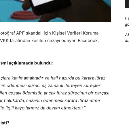
H
gö
otoğraf API” skandalı için Kişisel Verileri Koruma
A
KVKK tarafından kesilen cezayı ödeyen Facebook,
ku
 resmi açıklamada bulundu:
lara katılmamaktadır ve hali hazırda bu karara itiraz
sının ödenmesi süreci eş zamanlı ilerleyen süreçler
n cezayı ödemiştir, ancak itiraz sürecinin bir parçası
er halükarda, cezanın ödenmesi karara itiraz etme
ile ilgili kaygılarımız da devam etmektedir.”
işti?