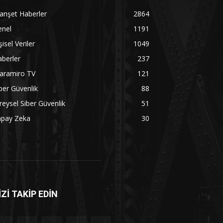
anşet Haberler
2864
enel
1191
şisel Veriler
1049
berler
237
aramiro TV
121
ber Güvenlik
88
reysel Siber Güvenlik
51
apay Zeka
30
İZİ TAKİP EDİN