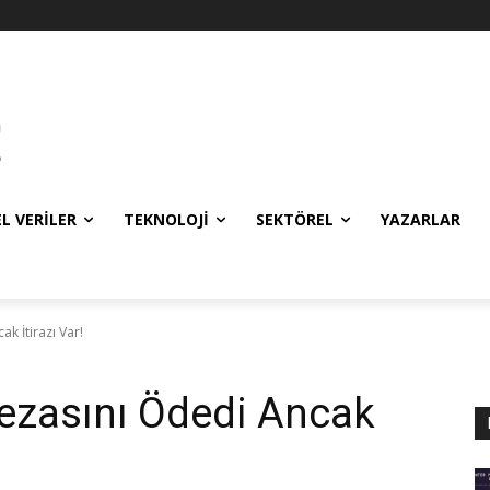
EL VERILER
TEKNOLOJI
SEKTÖREL
YAZARLAR
k İtirazı Var!
zasını Ödedi Ancak