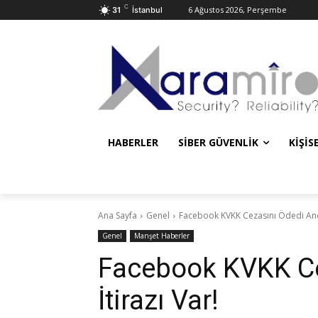
C
6 Ağustos 2026, Perşembe
31
İstanbul
HABERLER
SIBER GÜVENLIK
KIŞIS
Ana Sayfa
Genel
Facebook KVKK Cezasını Ödedi Anca
Genel
Manşet Haberler
Facebook KVKK Ce
İtirazı Var!