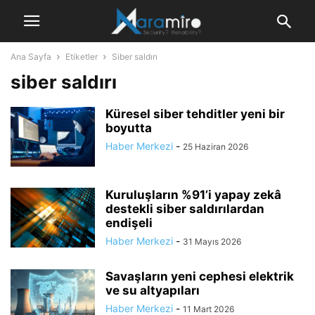
Ana Sayfa
Etiketler
Siber saldırı
siber saldırı
Küresel siber tehditler yeni bir
boyutta
Haber Merkezi
-
25 Haziran 2026
Kuruluşların %91’i yapay zekâ
destekli siber saldırılardan
endişeli
Haber Merkezi
-
31 Mayıs 2026
Savaşların yeni cephesi elektrik
ve su altyapıları
Haber Merkezi
-
11 Mart 2026