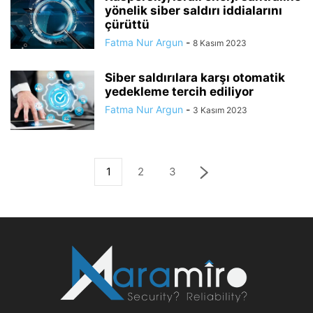
yönelik siber saldırı iddialarını
çürüttü
Fatma Nur Argun
-
8 Kasım 2023
Siber saldırılara karşı otomatik
yedekleme tercih ediliyor
Fatma Nur Argun
-
3 Kasım 2023
1
2
3