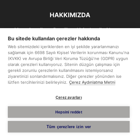
HAKKIMIZDA
Maramiro; siber güvenlik ve kişisel verileri koruma
alanlarıın sağlıklı büyümelerine odaklanarak bu sektörlerle
Bu sitede kullanılan çerezler hakkında
ilgili güncel haber ve analizler hazırlayıp yayınlayan bir
Web sitemizdeki içeriklerden en iyi şekilde yararlanmanızı
haber sitesidir.
sağlamak için 6698 Sayılı Kişisel Verilerin korunması Kanunu'na
(KVKK) ve Avrupa Birliği Veri Koruma Tüzüğü'ne (GDPR) uygun
İletişim:
maramiro@sentezmedya.com.tr
olarak çerezleri kullanıyoruz. Sitenin düzgün çalışması için
gerekli zorunlu çerezlerin kullanılmasını istemiyorsanız
ziyaretinizi sonlandırmalısınız. Diğer çerezler yönünden ise
BIZI TAKIP EDIN
lütfen tercihlerinizi belirleyiniz.
Çerez Aydınlatma Metni
Çerez ayarları
Hepsini reddet
Telif Hakkı © 2019 - 2026 Sentez Medya Limited. Tüm hakları
Tüm çerezlere izin ver
saklıdır.