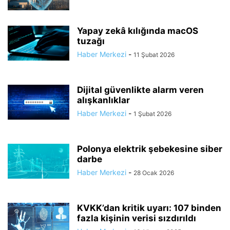
Yapay zekâ kılığında macOS
tuzağı
Haber Merkezi
-
11 Şubat 2026
Dijital güvenlikte alarm veren
alışkanlıklar
Haber Merkezi
-
1 Şubat 2026
Polonya elektrik şebekesine siber
darbe
Haber Merkezi
-
28 Ocak 2026
KVKK’dan kritik uyarı: 107 binden
fazla kişinin verisi sızdırıldı