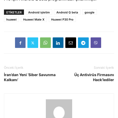
ETIKETLER
Android işletim
Android Q beta
google
huawei
Huawei Mate X
Huawei P30 Pro
Önceki İçerik
Sonraki İçerik
İran’dan Yeni ‘Siber Savunma
Üç Antivirüs Firmasını
Kalkanı’
Hack’lediler