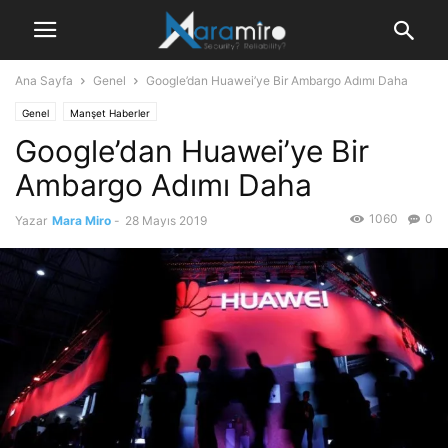
Ana Sayfa
Genel
Google’dan Huawei’ye Bir Ambargo Adımı Daha
Genel
Manşet Haberler
Google’dan Huawei’ye Bir
Ambargo Adımı Daha
1060
0
Yazar
Mara Miro
-
28 Mayıs 2019