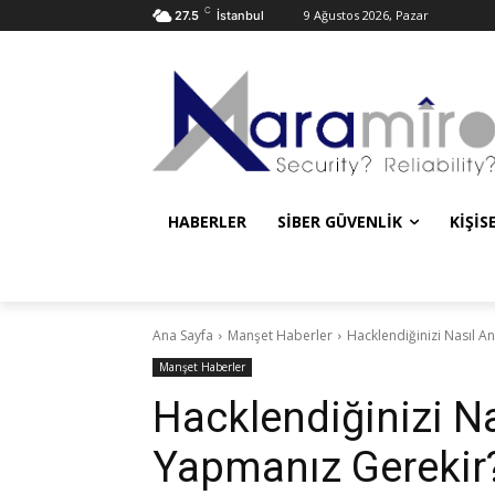
C
9 Ağustos 2026, Pazar
27.5
İstanbul
HABERLER
SIBER GÜVENLIK
KIŞIS
Ana Sayfa
Manşet Haberler
Hacklendiğinizi Nasıl A
Manşet Haberler
Hacklendiğinizi Na
Yapmanız Gerekir