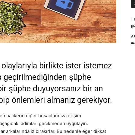
H
gö
A
ku
olaylarıyla birlikte ister istemez
ip geçirilmediğinden şüphe
bir şüphe duyuyorsanız bir an
apıp önlemleri almanız gerekiyor.
ren hackerın diğer hesaplarınıza erişim
 aşağıdaki adımları gecikmeden uygulayın.
lar arkalarında iz bırakırlar. Bu nedenle eğer dikkat