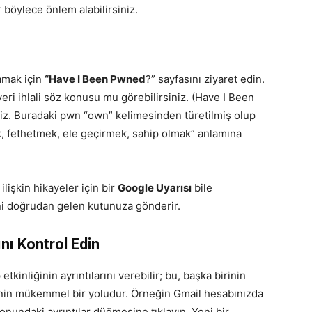
r böylece önlem alabilirsiniz.
lamak için
“Have I Been Pwned
?” sayfasını ziyaret edin.
eri ihlali söz konusu mu görebilirsiniz. (Have I Been
iriz. Buradaki pwn “own” kelimesinden türetilmiş olup
, fethetmek, ele geçirmek, sahip olmak” anlamına
ilişkin hikayeler için bir
Google Uyarısı
bile
rini doğrudan gelen kutunuza gönderir.
nı Kontrol Edin
kinliğinin ayrıntılarını verebilir; bu, başka birinin
enin mükemmel bir yoludur. Örneğin Gmail hesabınızda
nundaki ayrıntılar düğmesine tıklayın. Yeni bir