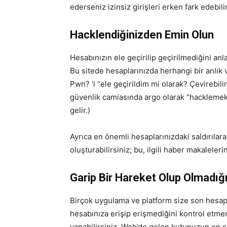
ederseniz izinsiz girişleri erken fark edebili
Hacklendiğinizden Emin Olun
Hesabınızın ele geçirilip geçirilmediğini an
Bu sitede hesaplarınızda herhangi bir anlık v
Pwn? ‘i “ele geçirildim mi olarak? Çevirebil
güvenlik camiasında argo olarak “hacklemek
gelir.)
Ayrıca en önemli hesaplarınızdaki saldırılara 
oluşturabilirsiniz; bu, ilgili haber makalele
Garip Bir Hareket Olup Olmadığı
Birçok uygulama ve platform size son hesap et
hesabınıza erişip erişmediğini kontrol etm
yapabilirsiniz. Web’de gelen kutunuzun en so