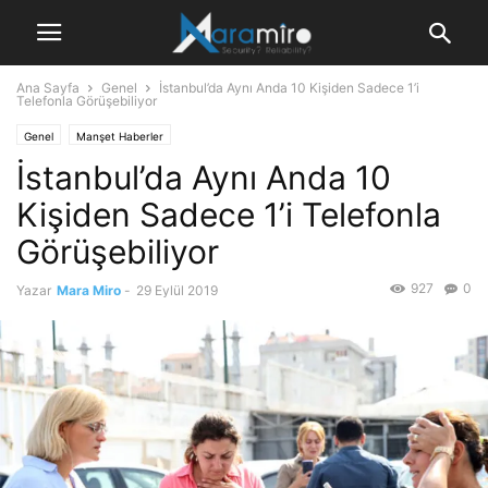
Ana Sayfa
Genel
İstanbul’da Aynı Anda 10 Kişiden Sadece 1’i
Telefonla Görüşebiliyor
Genel
Manşet Haberler
İstanbul’da Aynı Anda 10
Kişiden Sadece 1’i Telefonla
Görüşebiliyor
927
0
Yazar
Mara Miro
-
29 Eylül 2019