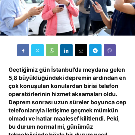
Geçtiğimiz gün İstanbul’da meydana gelen
5,8 büyüklüğündeki depremin ardından en
çok konuşulan konulardan birisi telefon
operatörlerinin hizmet aksamaları oldu.
Deprem sonrası uzun süreler boyunca cep
telefonlarıyla iletişime geçmek mümkün
olmadı ve hatlar maalesef kilitlendi. Peki,
bu durum normal mi, günümüz
teknolojisinde böyle bir durum nasıl