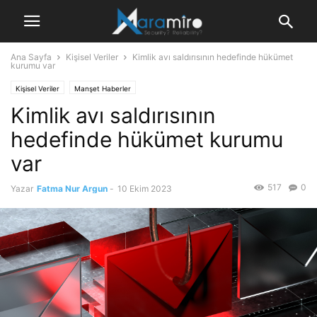
Ana Sayfa
Kişisel Veriler
Kimlik avı saldırısının hedefinde hükümet
kurumu var
Kişisel Veriler
Manşet Haberler
Kimlik avı saldırısının
hedefinde hükümet kurumu
var
517
0
Yazar
Fatma Nur Argun
-
10 Ekim 2023