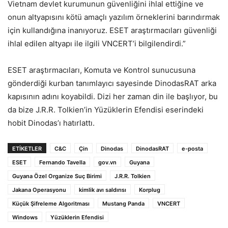
Vietnam devlet kurumunun güvenliğini ihlal ettiğine ve
onun altyapısını kötü amaçlı yazılım örneklerini barındırmak
için kullandığına inanıyoruz. ESET araştırmacıları güvenliği
ihlal edilen altyapı ile ilgili VNCERT’i bilgilendirdi.”
ESET araştırmacıları, Komuta ve Kontrol sunucusuna
gönderdiği kurban tanımlayıcı sayesinde DinodasRAT arka
kapısının adını koyabildi. Dizi her zaman din ile başlıyor, bu
da bize J.R.R. Tolkien’in Yüzüklerin Efendisi eserindeki
hobit Dinodas’ı hatırlattı.
ETIKETLER
C&C
Çin
Dinodas
DinodasRAT
e-posta
ESET
Fernando Tavella
gov.vn
Guyana
Guyana Özel Organize Suç Birimi
J.R.R. Tolkien
Jakana Operasyonu
kimlik avı saldırısı
Korplug
Küçük Şifreleme Algoritması
Mustang Panda
VNCERT
Windows
Yüzüklerin Efendisi