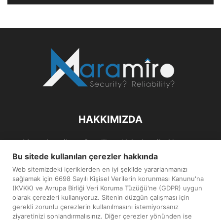
HAKKIMIZDA
Maramiro; siber güvenlik ve kişisel verileri koruma
alanlarıın sağlıklı büyümelerine odaklanarak bu sektörlerle
Bu sitede kullanılan çerezler hakkında
ilgili güncel haber ve analizler hazırlayıp yayınlayan bir
Web sitemizdeki içeriklerden en iyi şekilde yararlanmanızı
haber sitesidir.
sağlamak için 6698 Sayılı Kişisel Verilerin korunması Kanunu'na
(KVKK) ve Avrupa Birliği Veri Koruma Tüzüğü'ne (GDPR) uygun
İletişim:
maramiro@sentezmedya.com.tr
olarak çerezleri kullanıyoruz. Sitenin düzgün çalışması için
gerekli zorunlu çerezlerin kullanılmasını istemiyorsanız
ziyaretinizi sonlandırmalısınız. Diğer çerezler yönünden ise