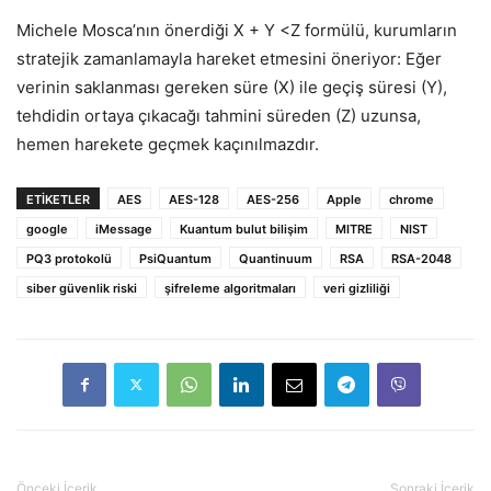
Michele Mosca’nın önerdiği X + Y <Z formülü, kurumların
stratejik zamanlamayla hareket etmesini öneriyor: Eğer
verinin saklanması gereken süre (X) ile geçiş süresi (Y),
tehdidin ortaya çıkacağı tahmini süreden (Z) uzunsa,
hemen harekete geçmek kaçınılmazdır.
ETIKETLER
AES
AES-128
AES-256
Apple
chrome
google
iMessage
Kuantum bulut bilişim
MITRE
NIST
PQ3 protokolü
PsiQuantum
Quantinuum
RSA
RSA-2048
siber güvenlik riski
şifreleme algoritmaları
veri gizliliği
Önceki İçerik
Sonraki İçerik