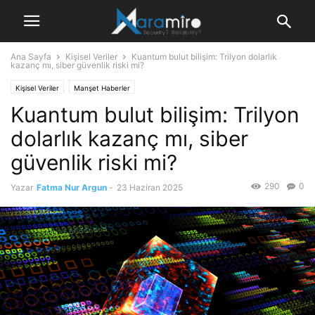
Ana Sayfa
Kişisel Veriler
Kuantum bulut bilişim: Trilyon dolarlık
kazanç mı, siber güvenlik riski mi?
Kişisel Veriler
Manşet Haberler
Kuantum bulut bilişim: Trilyon
dolarlık kazanç mı, siber
güvenlik riski mi?
290
0
Yazar
Fatma Nur Argun
-
23 Haziran 2025