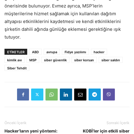
önerisinde bulunuyor. Evmez ayrıca, MSP’lerin
müşterilerine hizmet sağlamak için kullanılan dağıtım
altyapısı etkinliklerini kaydetmesi ve kendi etkinliklerini
şirketin dahili ağında günlüğe eklemesi gerektiğine ışık
tutuyor.
ETIKETLER
ABD
avrupa
Fidye yazılımı
hacker
kimlik avı
MSP
siber güvenlik
siber korsan
siber saldırı
Siber Tehdit
Önceki İçerik
Sonraki İçerik
Hacker’ların yeni yöntemi:
KOBİ’ler için etkili siber