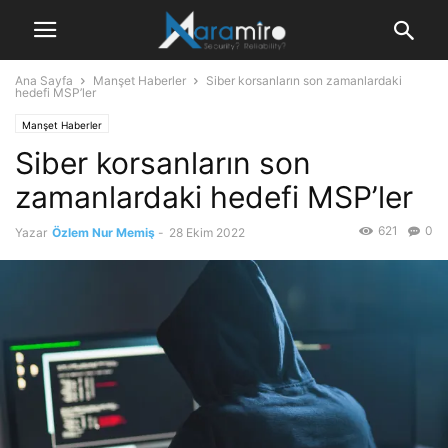
Ana Sayfa
Manşet Haberler
Siber korsanların son zamanlardaki
hedefi MSP’ler
Manşet Haberler
Siber korsanların son
zamanlardaki hedefi MSP’ler
621
0
Yazar
Özlem Nur Memiş
-
28 Ekim 2022