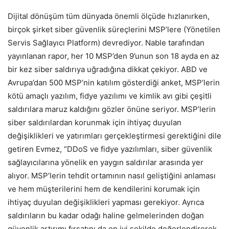
Dijital dönüşüm tüm dünyada önemli ölçüde hızlanırken,
birçok şirket siber güvenlik süreçlerini MSP’lere (Yönetilen
Servis Sağlayıcı Platform) devrediyor. Nable tarafından
yayınlanan rapor, her 10 MSP’den 9’unun son 18 ayda en az
bir kez siber saldırıya uğradığına dikkat çekiyor. ABD ve
Avrupa’dan 500 MSP’nin katılım gösterdiği anket, MSP’lerin
kötü amaçlı yazılım, fidye yazılımı ve kimlik avı gibi çeşitli
saldırılara maruz kaldığını gözler önüne seriyor. MSP’lerin
siber saldırılardan korunmak için ihtiyaç duyulan
değişiklikleri ve yatırımları gerçekleştirmesi gerektiğini dile
getiren Evmez, “DDoS ve fidye yazılımları, siber güvenlik
sağlayıcılarına yönelik en yaygın saldırılar arasında yer
alıyor. MSP’lerin tehdit ortamının nasıl geliştiğini anlaması
ve hem müşterilerini hem de kendilerini korumak için
ihtiyaç duyulan değişiklikleri yapması gerekiyor. Ayrıca
saldırıların bu kadar odağı haline gelmelerinden doğan
güvenlik artırımı fırsatını da en iyi şekilde değerlendirerek,