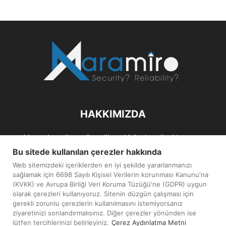
HAKKIMIZDA
Maramiro; siber güvenlik ve kişisel verileri koruma
alanlarıın sağlıklı büyümelerine odaklanarak bu sektörlerle
Bu sitede kullanılan çerezler hakkında
ilgili güncel haber ve analizler hazırlayıp yayınlayan bir
Web sitemizdeki içeriklerden en iyi şekilde yararlanmanızı
haber sitesidir.
sağlamak için 6698 Sayılı Kişisel Verilerin korunması Kanunu'na
(KVKK) ve Avrupa Birliği Veri Koruma Tüzüğü'ne (GDPR) uygun
İletişim:
maramiro@sentezmedya.com.tr
olarak çerezleri kullanıyoruz. Sitenin düzgün çalışması için
gerekli zorunlu çerezlerin kullanılmasını istemiyorsanız
ziyaretinizi sonlandırmalısınız. Diğer çerezler yönünden ise
BIZI TAKIP EDIN
lütfen tercihlerinizi belirleyiniz.
Çerez Aydınlatma Metni