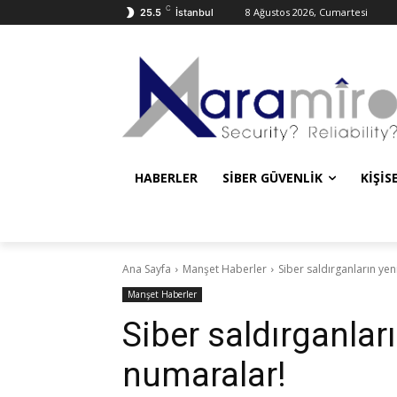
C
8 Ağustos 2026, Cumartesi
25.5
İstanbul
HABERLER
SIBER GÜVENLIK
KIŞIS
Ana Sayfa
Manşet Haberler
Siber saldırganların yen
Manşet Haberler
Siber saldırganları
numaralar!