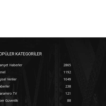
OPÜLER KATEGORİLER
anşet Haberler
2865
enel
1192
şisel Veriler
1049
berler
238
aramiro TV
121
ber Güvenlik
88