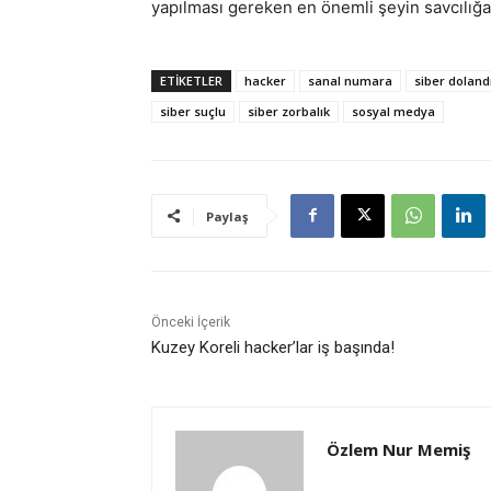
yapılması gereken en önemli şeyin savcılığa
ETİKETLER
hacker
sanal numara
siber dolandı
siber suçlu
siber zorbalık
sosyal medya
Paylaş
Önceki İçerik
Kuzey Koreli hacker’lar iş başında!
Özlem Nur Memiş