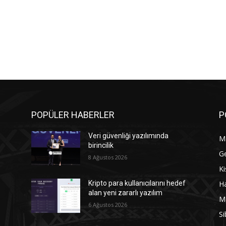
POPÜLER HABERLER
P
Veri güvenliği yazılımında
M
birincilik
G
8 Ağustos 2026
Ki
Ha
Kripto para kullanıcılarını hedef
alan yeni zararlı yazılım
M
6 Ağustos 2026
Si