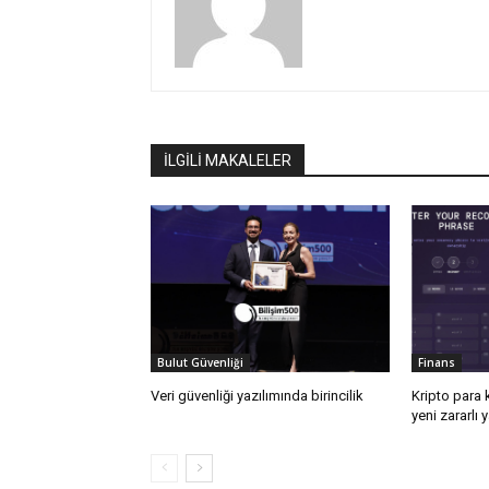
İLGİLİ MAKALELER
Bulut Güvenliği
Finans
Veri güvenliği yazılımında birincilik
Kripto para k
yeni zararlı 