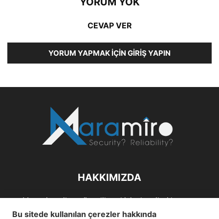
YORUM YOK
CEVAP VER
YORUM YAPMAK İÇIN GIRIŞ YAPIN
HAKKIMIZDA
Maramiro; siber güvenlik ve kişisel verileri koruma
alanlarıın sağlıklı büyümelerine odaklanarak bu sektörlerle
Bu sitede kullanılan çerezler hakkında