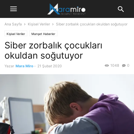
Ana Sayfa
Kişisel Veriler
Siber zorbalık çocukları okuldan soğutuyor
Kişisel Veriler
Manşet Haberler
Siber zorbalık çocukları
okuldan soğutuyor
1048
0
Yazar
Mara Miro
-
21 Şubat 2020