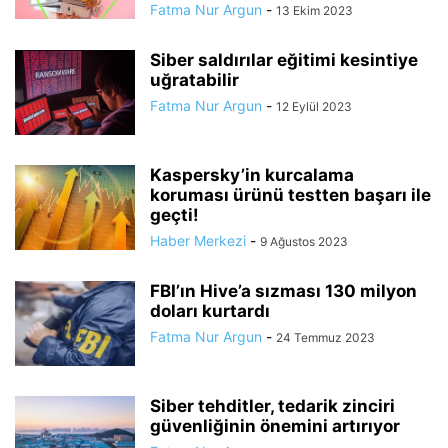
Fatma Nur Argun
-
13 Ekim 2023
Siber saldırılar eğitimi kesintiye
uğratabilir
Fatma Nur Argun
-
12 Eylül 2023
Kaspersky’in kurcalama
koruması ürünü testten başarı ile
geçti!
Haber Merkezi
-
9 Ağustos 2023
FBI’ın Hive’a sızması 130 milyon
doları kurtardı
Fatma Nur Argun
-
24 Temmuz 2023
Siber tehditler, tedarik zinciri
güvenliğinin önemini artırıyor