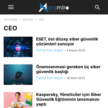
Ana Sayfa
Etiketler
CEO
CEO
ESET, üst düzey siber güvenlik
çözümleri sunuyor
Fatma Nur Argun
-
4 Kasım 2023
Önemsenmesi gereken üç siber
güvenlik başlığı
Fatma Nur Argun
-
28 Ekim 2023
Kaspersky, Yöneticiler için Siber
Güvenlik Eğitiminin lansmanını
yaptı