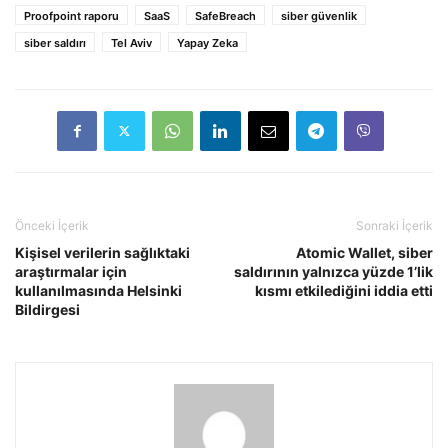
Proofpoint raporu
SaaS
SafeBreach
siber güvenlik
siber saldırı
Tel Aviv
Yapay Zeka
Önceki İçerik
Sonraki İçerik
Kişisel verilerin sağlıktaki
Atomic Wallet, siber
araştırmalar için
saldırının yalnızca yüzde 1’lik
kullanılmasında Helsinki
kısmı etkilediğini iddia etti
Bildirgesi