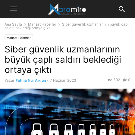
Ana Sayfa
Manşet Haberler
Siber güvenlik uzmanlarının büyük çaplı
saldırı beklediği ortaya çıktı
Manşet Haberler
Siber güvenlik uzmanlarının
büyük çaplı saldırı beklediği
ortaya çıktı
392
0
Yazar
Fatma Nur Argun
-
7 Haziran 2023