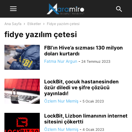
Ana Sayfa
Etiketler
Fidye yazılım çetesi
fidye yazılım çetesi
FBI’ın Hive’a sızması 130 milyon
doları kurtardı
Fatma Nur Argun
-
24 Temmuz 2023
LockBit, çocuk hastanesinden
özür diledi ve şifre çözücü
yayınladı!
Özlem Nur Memiş
-
5 Ocak 2023
LockBit, Lizbon limanının internet
sitesini çökertti
Özlem Nur Memiş
-
4 Ocak 2023