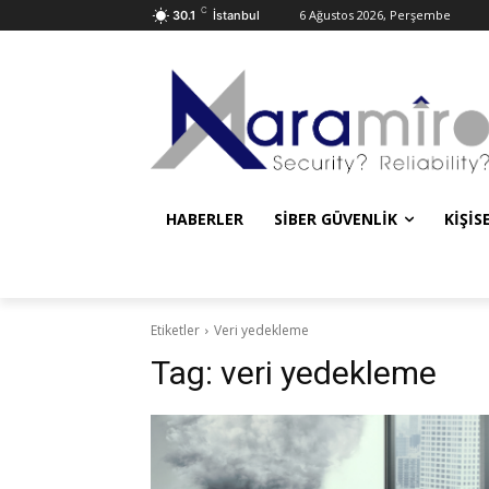
C
6 Ağustos 2026, Perşembe
30.1
İstanbul
HABERLER
SIBER GÜVENLIK
KIŞIS
Etiketler
Veri yedekleme
Tag:
veri yedekleme