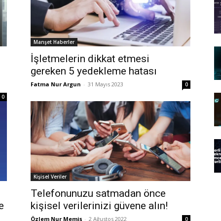
Manşet Haberler
İşletmelerin dikkat etmesi
gereken 5 yedekleme hatası
Fatma Nur Argun
-
31 Mayıs 2023
0
0
Kişisel Veriler
Telefonunuzu satmadan önce
e
kişisel verilerinizi güvene alın!
Özlem Nur Memiş
-
2 Ağustos 2022
0