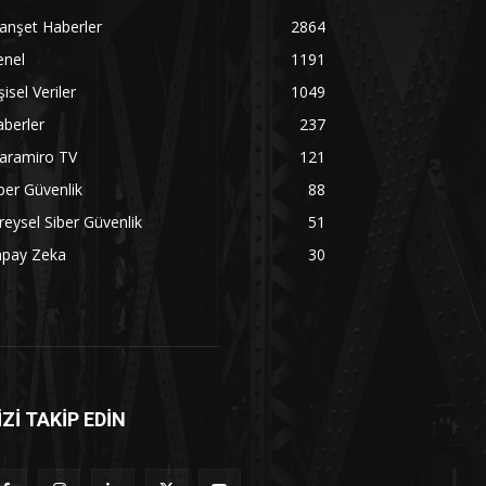
anşet Haberler
2864
enel
1191
şisel Veriler
1049
berler
237
aramiro TV
121
ber Güvenlik
88
reysel Siber Güvenlik
51
apay Zeka
30
İZİ TAKİP EDİN