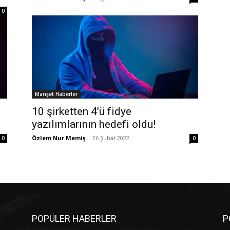
0
Manşet Haberler
10 şirketten 4’ü fidye
yazılımlarının hedefi oldu!
Özlem Nur Memiş
-
26 Şubat 2022
0
0
POPÜLER HABERLER
P