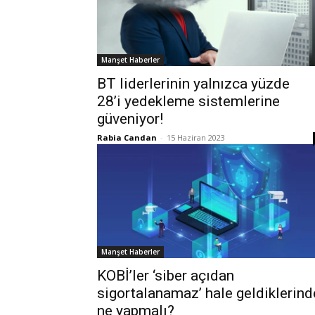
Manşet Haberler
BT liderlerinin yalnızca yüzde
28’i yedekleme sistemlerine
güveniyor!
Rabia Candan
-
15 Haziran 2023
Manşet Haberler
KOBİ’ler ‘siber açıdan
sigortalanamaz’ hale geldiklerind
ne yapmalı?