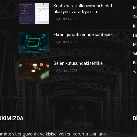
Kripto para kullanıcılarını hedef
M
alan yeni zararlı yazılım
G
6 Ağustos 2026
Ki
Ha
Ekran görüntülerinde sahtecilik
5 Ağustos 2026
M
Si
Bi
Gelen kutusundaki tehlike
4 Ağustos 2026
Y
KKIMIZDA
B
iro; siber güvenlik ve kişisel verileri koruma alanlarıın