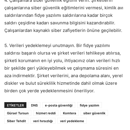
4. Çalışanlara siber güvenlik eğitimi verin. Şirketlerin
çalışanlarına siber güvenlik eğitimlerini vermesi, kimlik avı
saldırılarından fidye yazılımı saldırılarına kadar birçok
saldırı çeşidine kadarı savunma bilgisini kazandırabilir.
Çalışanlardan kaynaklı siber zafiyetlerin önüne geçilebilir.
5. Verileri yedeklemeyi unutmayın. Bir fidye yazılımı
saldırısı başarılı olursa ve şirket verileri tehlikeye atılırsa,
şirketi korumanın en iyi yolu, ihtiyacınız olan verileri hızlı
bir şekilde geri yükleyebilmek ve çalışmama süresini en
aza indirmektir. Şirket verilerini, ana depolama alanı, yerel
diskler ve bulut süreklilik hizmetinde dahil olmak üzere
birden çok yerde yedeklenmesini öneriliyor.
ETIKETLER
DNS
e-posta güvenliği
fidye yazılım
Gürsel Tursun
hizmet reddi
Komtera
siber güvenlik
Siber Tehdit
veri hırsızlığı
veri yedekleme