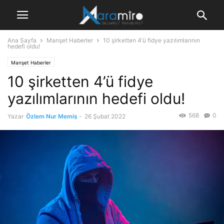
Ana Sayfa
Manşet Haberler
10 şirketten 4’ü fidye yazılımlarının
hedefi oldu!
Manşet Haberler
10 şirketten 4’ü fidye
yazılımlarının hedefi oldu!
568
0
Yazar
Özlem Nur Memiş
-
26 Şubat 2022