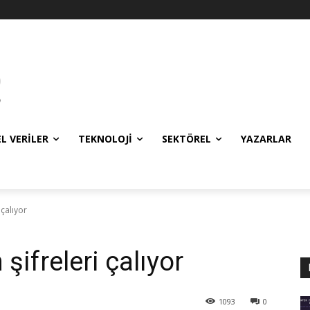
EL VERILER
TEKNOLOJI
SEKTÖREL
YAZARLAR
 çalıyor
 şifreleri çalıyor
1093
0