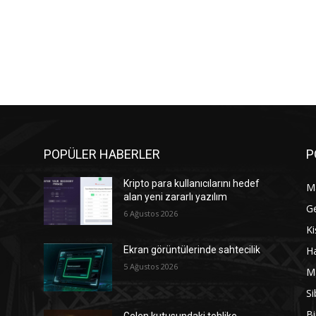
POPÜLER HABERLER
P
Kripto para kullanıcılarını hedef
M
alan yeni zararlı yazılım
G
6 Ağustos 2026
Ki
Ha
Ekran görüntülerinde sahtecilik
5 Ağustos 2026
M
Si
Bi
Gelen kutusundaki tehlike