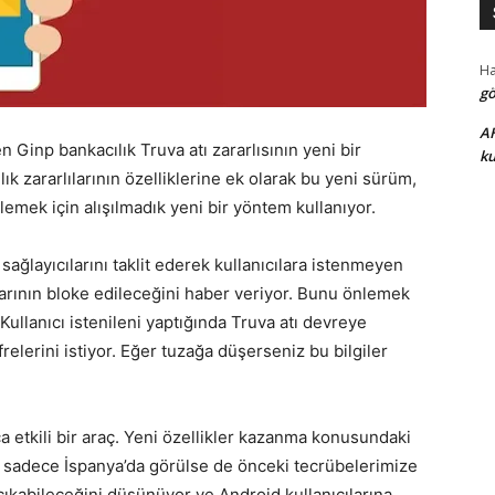
H
gö
A
en Ginp bankacılık Truva atı zararlısının yeni bir
ku
ık zararlılarının özelliklerine ek olarak bu yeni sürüm,
mek için alışılmadık yeni bir yöntem kullanıyor.
ağlayıcılarını taklit ederek kullanıcılara istenmeyen
larının bloke edileceğini haber veriyor. Bunu önlemek
 Kullanıcı istenileni yaptığında Truva atı devreye
ifrelerini istiyor. Eğer tuzağa düşerseniz bu bilgiler
 etkili bir araç. Yeni özellikler kazanma konusundaki
ik sadece İspanya’da görülse de önceki tecrübelerimize
çıkabileceğini düşünüyor ve Android kullanıcılarına