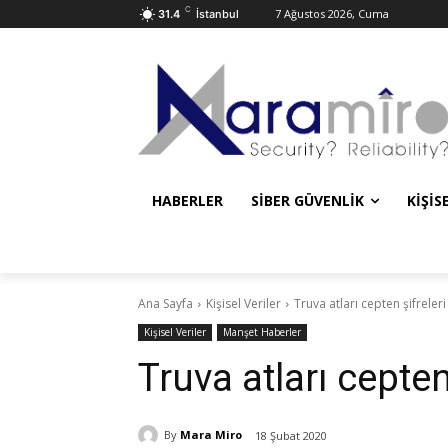
C
7 Ağustos 2026, Cuma
31.4
İstanbul
HABERLER
SIBER GÜVENLIK
KIŞIS
Ana Sayfa
Kişisel Veriler
Truva atları cepten şifreleri
Kişisel Veriler
Manşet Haberler
Truva atları cepten
By
Mara Miro
18 Şubat 2020