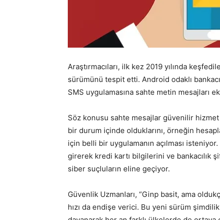
Araştırmacıları, ilk kez 2019 yılında keşfedil
sürümünü tespit etti. Android odaklı bankacıl
SMS uygulamasına sahte metin mesajları ekle
Söz konusu sahte mesajlar güvenilir hizmet s
bir durum içinde olduklarını, örneğin hesap
için belli bir uygulamanın açılması isteniyor.
girerek kredi kartı bilgilerini ve bankacılık ş
siber suçluların eline geçiyor.
Güvenlik Uzmanları, “Ginp basit, ama oldukça
hızı da endişe verici. Bu yeni sürüm şimdil
dayanarak her an farklı ülkelerde de ortaya 