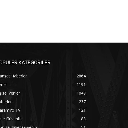
OPÜLER KATEGORİLER
anşet Haberler
2864
enel
1191
şisel Veriler
1049
berler
237
aramiro TV
121
ber Güvenlik
88
reysel Siber Güvenlik
51