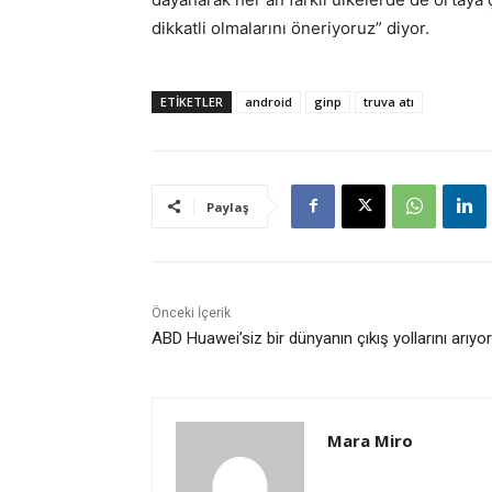
dikkatli olmalarını öneriyoruz” diyor.
ETİKETLER
android
ginp
truva atı
Paylaş
Önceki İçerik
ABD Huawei’siz bir dünyanın çıkış yollarını arıyor
Mara Miro