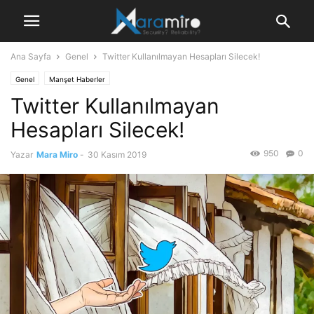
Ana Sayfa
Genel
Twitter Kullanılmayan Hesapları Silecek!
Genel
Manşet Haberler
Twitter Kullanılmayan
Hesapları Silecek!
950
0
Yazar
Mara Miro
-
30 Kasım 2019