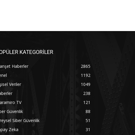
OPÜLER KATEGORİLER
anşet Haberler
2865
enel
1192
şisel Veriler
1049
berler
238
aramiro TV
121
ber Güvenlik
88
reysel Siber Güvenlik
51
apay Zeka
31