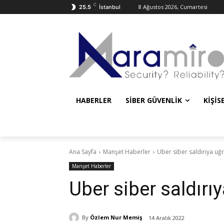
C
8 Ağustos 2026, Cumartesi
25.5
İstanbul
HABERLER
SIBER GÜVENLIK
KIŞIS
Ana Sayfa
Manşet Haberler
Uber siber saldırıya uğr
Manşet Haberler
Uber siber saldırıy
By
Özlem Nur Memiş
14 Aralık 2022