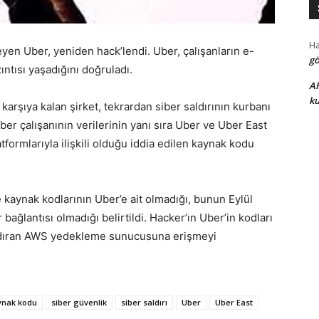
H
n Uber, yeniden hack’lendi. Uber, çalışanların e-
gö
ıntısı yaşadığını doğruladı.
A
ku
ı karşıya kalan şirket, tekrardan siber saldırının kurbanı
er çalışanının verilerinin yanı sıra Uber ve Uber East
tformlarıyla ilişkili olduğu iddia edilen kaynak kodu
kaynak kodlarının Uber’e ait olmadığı, bunun Eylül
bağlantısı olmadığı belirtildi. Hacker’ın Uber’in kodları
arındıran AWS yedekleme sunucusuna erişmeyi
ynak kodu
siber güvenlik
siber saldırı
Uber
Uber East