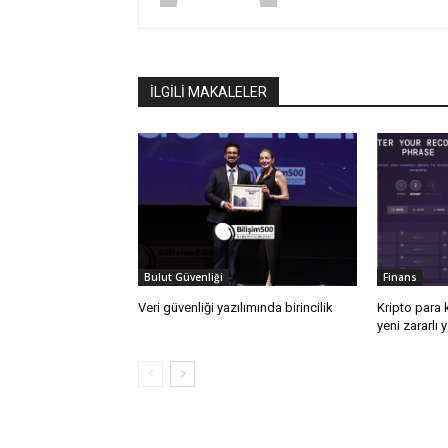
İLGİLİ MAKALELER
Bulut Güvenliği
Finans
Veri güvenliği yazılımında birincilik
Kripto para k
yeni zararlı 