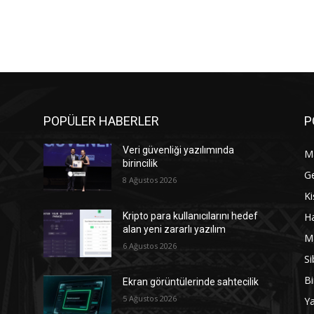
POPÜLER HABERLER
P
Veri güvenliği yazılımında
M
birincilik
G
8 Ağustos 2026
Ki
Ha
Kripto para kullanıcılarını hedef
alan yeni zararlı yazılım
M
6 Ağustos 2026
Si
Bi
Ekran görüntülerinde sahtecilik
5 Ağustos 2026
Y