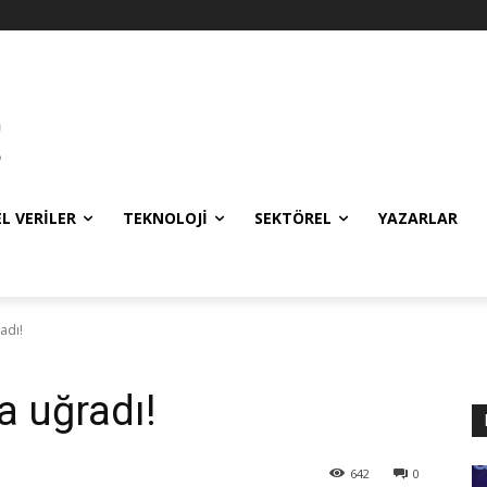
EL VERILER
TEKNOLOJI
SEKTÖREL
YAZARLAR
adı!
a uğradı!
642
0