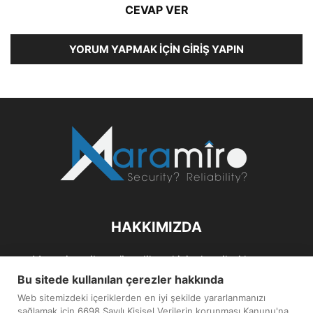
CEVAP VER
YORUM YAPMAK İÇIN GIRIŞ YAPIN
HAKKIMIZDA
Maramiro; siber güvenlik ve kişisel verileri koruma
alanlarıın sağlıklı büyümelerine odaklanarak bu sektörlerle
Bu sitede kullanılan çerezler hakkında
ilgili güncel haber ve analizler hazırlayıp yayınlayan bir
Web sitemizdeki içeriklerden en iyi şekilde yararlanmanızı
haber sitesidir.
sağlamak için 6698 Sayılı Kişisel Verilerin korunması Kanunu'na