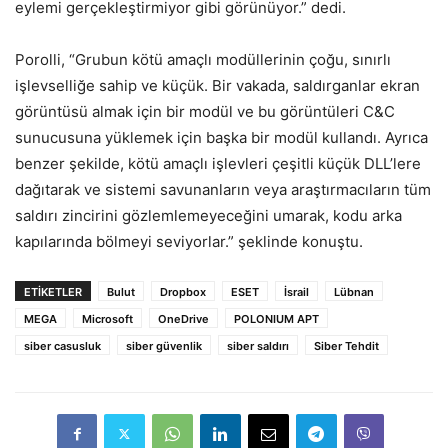
eylemi gerçekleştirmiyor gibi görünüyor.” dedi.
Porolli, “Grubun kötü amaçlı modüllerinin çoğu, sınırlı
işlevselliğe sahip ve küçük. Bir vakada, saldırganlar ekran
görüntüsü almak için bir modül ve bu görüntüleri C&C
sunucusuna yüklemek için başka bir modül kullandı. Ayrıca
benzer şekilde, kötü amaçlı işlevleri çeşitli küçük DLL’lere
dağıtarak ve sistemi savunanların veya araştırmacıların tüm
saldırı zincirini gözlemlemeyeceğini umarak, kodu arka
kapılarında bölmeyi seviyorlar.” şeklinde konuştu.
ETIKETLER
Bulut
Dropbox
ESET
İsrail
Lübnan
MEGA
Microsoft
OneDrive
POLONIUM APT
siber casusluk
siber güvenlik
siber saldırı
Siber Tehdit