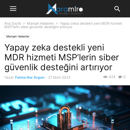
Ana Sayfa
Manşet Haberler
Yapay zeka destekli yeni MDR hizmeti
MSP’lerin siber güvenlik desteğini artırıyor
Manşet Haberler
Yapay zeka destekli yeni
MDR hizmeti MSP’lerin siber
güvenlik desteğini artırıyor
424
0
Yazar
Fatma Nur Argun
-
27 Ekim 2023