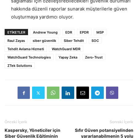
sağlaması için özelleştirebilecekleri güvenlik durumları
hakkında düzenli raporlar sunarak müşterilerle güven
oluşturmaya yardımcı oluyor.
ETIKETLER
Andrew Young
EDR
EPDR
MSP
Raul Zayas
siber güvenlik
Siber Tehdit
SOC
Tehdit Avlama Hizmeti
WatchGuard MDR
WatchGuard Technologies
Yapay Zeka
Zero-Trust
ZTek Solutions
Önceki İçerik
Sonraki İçerik
Kaspersky, Yöneticiler için
Sıfır Güven potansiyelinden
Siber Güvenlik Eğitiminin
yararlanabilmenin 5 yolu