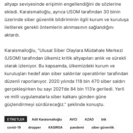
altyapı seviyesinde erişimin engellendiğini de sözlerine
ekledi. Karaismailoğlu, ayrıca USOM tarafından 30 binin
üzerinde siber güvenlik bildiriminin ilgili kurum ve kuruluşa
iletilerek gerekli önlemlerin alınmasının sağlandığını
aktardı.
Karaismailoğlu, “Ulusal Siber Olaylara Müdahale Merkezi
(USOM) tarafından ülkemiz kritik altyapıları anlık ve sürekli
olarak izleniyor. Bu kapsamda, ülkemizdeki kurum ve
kuruluşları hedef alan siber saldırılar operatörler tarafından
düzenli raporlanıyor. 2020 yılında 118 bin 470 siber saldırı
gerçekleşirken bu sayı 2021’de 84 bin 113’e geriledi. Yerli
ve milli uygulamalarla siber kalkanı günden güne
güçlendirmeyi sürdüreceğiz.” şeklinde konuştu.
ETIKETLER
Adil Karaismailoğlu
AVCI
AZAD
btk
covid-19
dropper
KASIRGA
pandemi
siber güvenlik