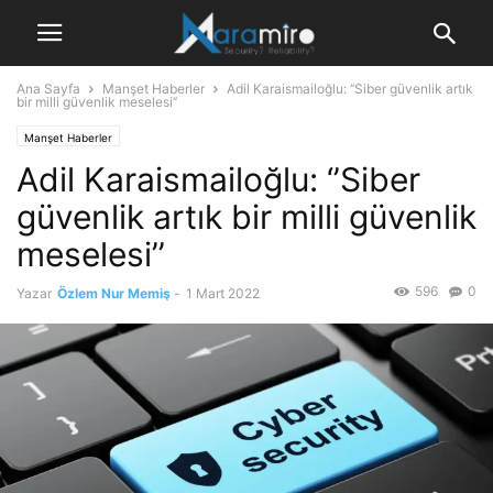
Ana Sayfa
Manşet Haberler
Adil Karaismailoğlu: ‘’Siber güvenlik artık
bir milli güvenlik meselesi’’
Manşet Haberler
Adil Karaismailoğlu: ‘’Siber
güvenlik artık bir milli güvenlik
meselesi’’
596
0
Yazar
Özlem Nur Memiş
-
1 Mart 2022