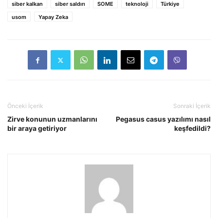
siber kalkan
siber saldırı
SOME
teknoloji
Türkiye
usom
Yapay Zeka
Önceki İçerik
Sonraki İçerik
Zirve konunun uzmanlarını
Pegasus casus yazılımı nasıl
bir araya getiriyor
keşfedildi?