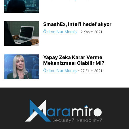
SmashEx, Intel’i hedef alıyor
Özlem Nur Memiş
-
2 Kasım 2021
Yapay Zeka Karar Verme
Mekanizması Olabilir Mi?
Özlem Nur Memiş
-
27 Ekim 2021