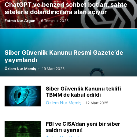
ChatGPT ve benzeri sohbet botları, sahte
sitelerle dolandırıcılara alan açıyor
Fatma Nur Argun
-
6 Temmuz 2025
Siber Güvenlik Kanunu Resmi Gazete’de
yayımlandı
Özlem Nur Memiş
-
19 Mart 2025
Siber Güvenlik Kanunu teklifi
TBMM’de kabul edildi
Özlem Nur Memiş
-
12 Mart 2025
FBI ve CISA’dan yeni bir siber
saldırı uyarısı!