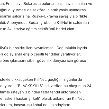
, Fransa ve Belarus’ta bulunan bazı havalimanları ve
ığını duyurması da sektörel olarak yankı uyandıran
an’ın saldırısına, Rusya-Ukrayna savaşıyla birlikte
di. Anonymous Sudan grubu ile KillNet’in saldırıları
n’ın Avustralya eğitim sektörünü hedef alan
k bir saldırı ilanı yayınlamadı. Çoğunlukla kıyıda
 dolayısıyla erişip çeşitli tehditler yaratıyorlar.
yle öne çıkmasını siber güvenlik dünyası için görece
stekle dikkat çeken KillNet, geçtiğimiz günlerde
ını duyurdu. “BLACKSKILLS” adı verilen bu oluşumun 24
atılmak isteyen 3 binden fazla tehdit aktöründen
zel askeri hacker şirketi” olarak adlandıran KillNet,
oplarken, başvurusu kabul edilen adayların