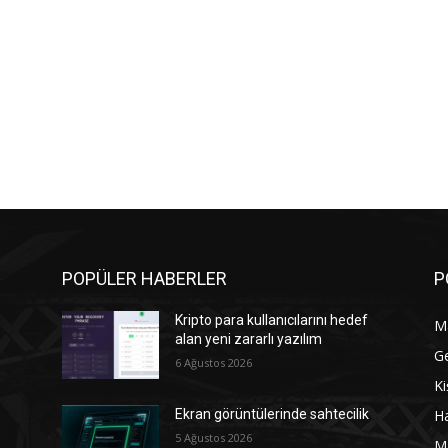
POPÜLER HABERLER
P
Kripto para kullanıcılarını hedef
M
alan yeni zararlı yazılım
G
6 Ağustos 2026
Ki
Ha
Ekran görüntülerinde sahtecilik
5 Ağustos 2026
M