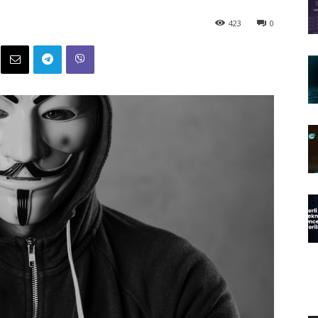
423
0