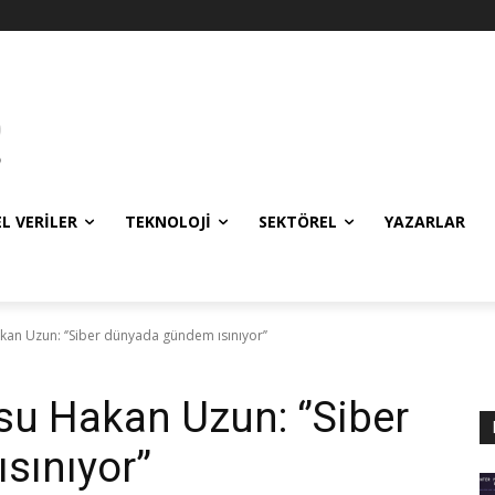
EL VERILER
TEKNOLOJI
SEKTÖREL
YAZARLAR
an Uzun: ‘’Siber dünyada gündem ısınıyor’’
u Hakan Uzun: ‘’Siber
ınıyor’’