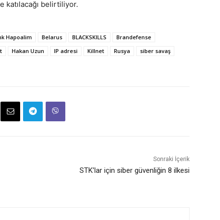
katılacağı belirtiliyor.
nk Hapoalim
Belarus
BLACKSKILLS
Brandefense
t
Hakan Uzun
IP adresi
Killnet
Rusya
siber savaş
Sonraki İçerik
STK’lar için siber güvenliğin 8 ilkesi