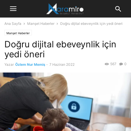
Ana Sayfa
Manşet Haberler
Doğru dijital ebeveynlik için yedi öneri
Manşet Haberler
Doğru dijital ebeveynlik için
yedi öneri
567
0
Yazar
Özlem Nur Memiş
-
7 Haziran 2022