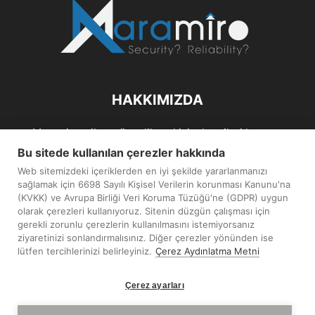
HAKKIMIZDA
Maramiro; siber güvenlik ve kişisel verileri koruma
alanlarıın sağlıklı büyümelerine odaklanarak bu sektörlerle
Bu sitede kullanılan çerezler hakkında
ilgili güncel haber ve analizler hazırlayıp yayınlayan bir
Web sitemizdeki içeriklerden en iyi şekilde yararlanmanızı
haber sitesidir.
sağlamak için 6698 Sayılı Kişisel Verilerin korunması Kanunu'na
(KVKK) ve Avrupa Birliği Veri Koruma Tüzüğü'ne (GDPR) uygun
İletişim:
maramiro@sentezmedya.com.tr
olarak çerezleri kullanıyoruz. Sitenin düzgün çalışması için
gerekli zorunlu çerezlerin kullanılmasını istemiyorsanız
ziyaretinizi sonlandırmalısınız. Diğer çerezler yönünden ise
BIZI TAKIP EDIN
lütfen tercihlerinizi belirleyiniz.
Çerez Aydınlatma Metni
Çerez ayarları