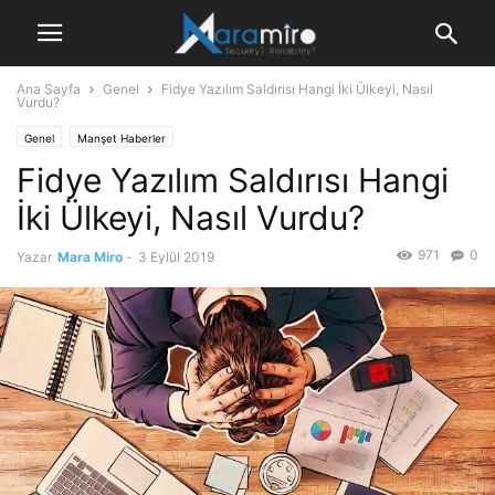
Ana Sayfa
Genel
Fidye Yazılım Saldırısı Hangi İki Ülkeyi, Nasıl
Vurdu?
Genel
Manşet Haberler
Fidye Yazılım Saldırısı Hangi
İki Ülkeyi, Nasıl Vurdu?
971
0
Yazar
Mara Miro
-
3 Eylül 2019