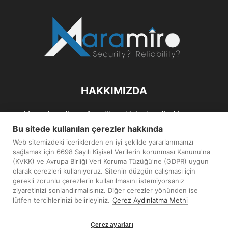
HAKKIMIZDA
Maramiro; siber güvenlik ve kişisel verileri koruma
alanlarıın sağlıklı büyümelerine odaklanarak bu sektörlerle
Bu sitede kullanılan çerezler hakkında
ilgili güncel haber ve analizler hazırlayıp yayınlayan bir
Web sitemizdeki içeriklerden en iyi şekilde yararlanmanızı
haber sitesidir.
sağlamak için 6698 Sayılı Kişisel Verilerin korunması Kanunu'na
(KVKK) ve Avrupa Birliği Veri Koruma Tüzüğü'ne (GDPR) uygun
İletişim:
maramiro@sentezmedya.com.tr
olarak çerezleri kullanıyoruz. Sitenin düzgün çalışması için
gerekli zorunlu çerezlerin kullanılmasını istemiyorsanız
ziyaretinizi sonlandırmalısınız. Diğer çerezler yönünden ise
BIZI TAKIP EDIN
lütfen tercihlerinizi belirleyiniz.
Çerez Aydınlatma Metni
Çerez ayarları