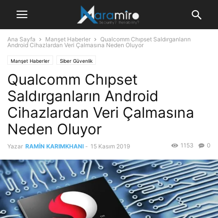
Ana Sayfa
Manşet Haberler
Qualcomm Chıpset Saldırganların
Android Cihazlardan Veri Çalmasına Neden Oluyor
Manşet Haberler
Siber Güvenlik
Qualcomm Chıpset
Saldırganların Android
Cihazlardan Veri Çalmasına
Neden Oluyor
1153
0
Yazar
RAMİN KARIMKHANI
-
15 Kasım 2019