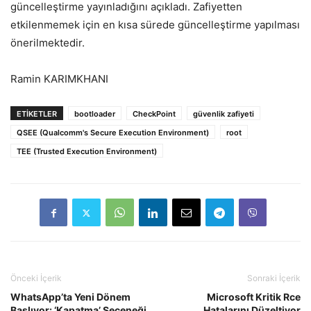
güncelleştirme yayınladığını açıkladı. Zafiyetten
etkilenmemek için en kısa sürede güncelleştirme yapılması
önerilmektedir.
Ramin KARIMKHANI
ETIKETLER
bootloader
CheckPoint
güvenlik zafiyeti
QSEE (Qualcomm's Secure Execution Environment)
root
TEE (Trusted Execution Environment)
Önceki İçerik
Sonraki İçerik
WhatsApp’ta Yeni Dönem
Microsoft Kritik Rce
Başlıyor: ‘Kapatma’ Seçeneği
Hatalarını Düzeltiyor