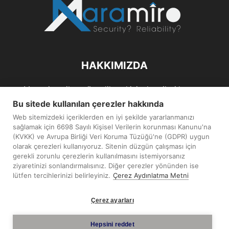
HAKKIMIZDA
Maramiro; siber güvenlik ve kişisel verileri koruma
alanlarıın sağlıklı büyümelerine odaklanarak bu sektörlerle
Bu sitede kullanılan çerezler hakkında
ilgili güncel haber ve analizler hazırlayıp yayınlayan bir
Web sitemizdeki içeriklerden en iyi şekilde yararlanmanızı
haber sitesidir.
sağlamak için 6698 Sayılı Kişisel Verilerin korunması Kanunu'na
(KVKK) ve Avrupa Birliği Veri Koruma Tüzüğü'ne (GDPR) uygun
İletişim:
maramiro@sentezmedya.com.tr
olarak çerezleri kullanıyoruz. Sitenin düzgün çalışması için
gerekli zorunlu çerezlerin kullanılmasını istemiyorsanız
ziyaretinizi sonlandırmalısınız. Diğer çerezler yönünden ise
BIZI TAKIP EDIN
lütfen tercihlerinizi belirleyiniz.
Çerez Aydınlatma Metni
Çerez ayarları
Hepsini reddet