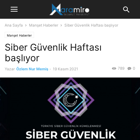
Ana Sayfa
Manşet Haberler
Siber Güvenlik Haftası başlıyor
Manşet Haberler
Siber Güvenlik Haftası
başlıyor
789
0
Yazar
Özlem Nur Memiş
-
19 Kasım 2021