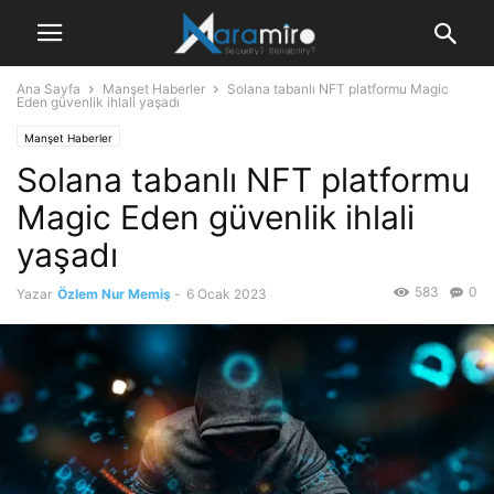
Ana Sayfa
Manşet Haberler
Solana tabanlı NFT platformu Magic
Eden güvenlik ihlali yaşadı
Manşet Haberler
Solana tabanlı NFT platformu
Magic Eden güvenlik ihlali
yaşadı
583
0
Yazar
Özlem Nur Memiş
-
6 Ocak 2023